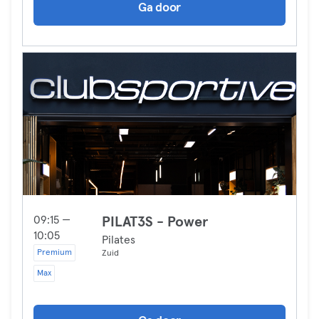
Ga door
09:15 —
PILAT3S - Power
10:05
Pilates
Premium
Zuid
Max