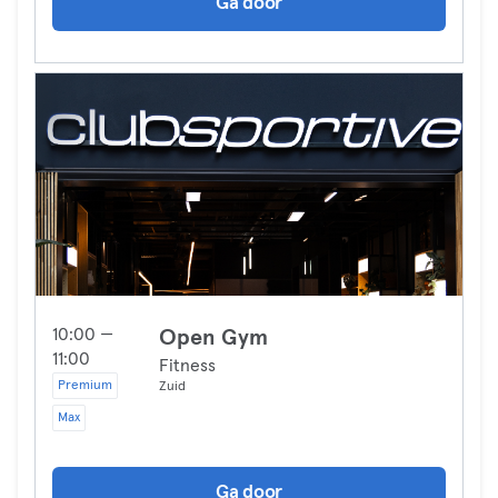
Ga door
10:00 —
Open Gym
11:00
Fitness
Premium
Zuid
Max
Ga door