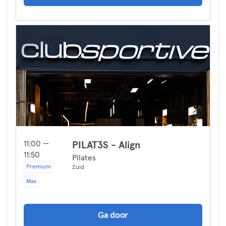
11:00 —
PILAT3S - Align
11:50
Pilates
Premium
Zuid
Max
Ga door