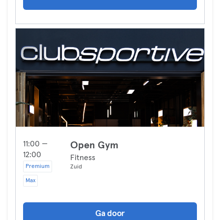
11:00 —
Open Gym
12:00
Fitness
Premium
Zuid
Max
Ga door