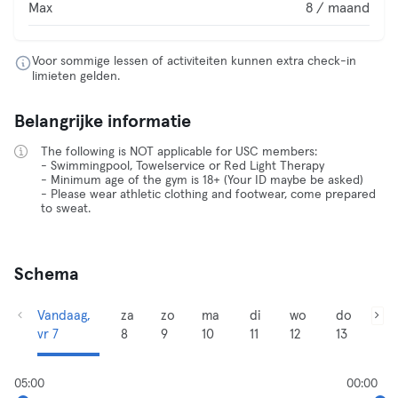
Max
8 / maand
Voor sommige lessen of activiteiten kunnen extra check-in
limieten gelden.
Belangrijke informatie
The following is NOT applicable for USC members:
- Swimmingpool, Towelservice or Red Light Therapy
- Minimum age of the gym is 18+ (Your ID maybe be asked)
- Please wear athletic clothing and footwear, come prepared
to sweat.
Schema
Vandaag,
za
zo
ma
di
wo
do
vr 7
8
9
10
11
12
13
05:00
00:00