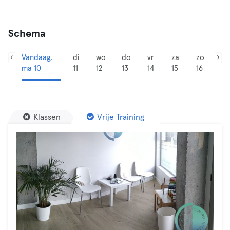
Schema
Vandaag,
di
wo
do
vr
za
zo
ma 10
11
12
13
14
15
16
Klassen
Vrije Training