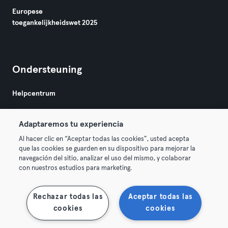
Europese
toegankelijkheidswet 2025
Ondersteuning
Helpcentrum
Adaptaremos tu experiencia
Al hacer clic en “Aceptar todas las cookies”, usted acepta
que las cookies se guarden en su dispositivo para mejorar la
navegación del sitio, analizar el uso del mismo, y colaborar
Algemene Voorwaarden
Privacy
Bedrijfsgegevens
con nuestros estudios para marketing.
Membership opzeggen
Trek hier je contract terug
Rechazar todas las
Aceptar todas las
cookies
cookies