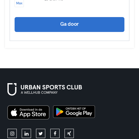
Max
Ga door