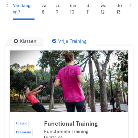
Vandaag,
za
zo
ma
di
wo
do
vr 7
8
9
10
11
12
13
Klassen
Vrije Training
Functional Training
Classic
Functionele Training
Premium
La Gran Via