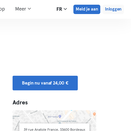
hop
Meer
FR
Meld je aan
Inloggen
Begin nu vanaf 24,00 €
Adres
39 rue Anatole France, 33600 Bordeaux