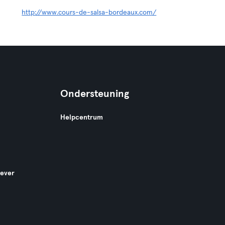
http://www.cours-de-salsa-bordeaux.com/
Ondersteuning
Helpcentrum
gever