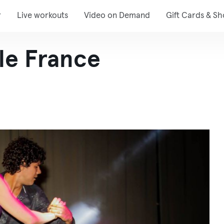
r
Live workouts
Video on Demand
Gift Cards & S
lle France