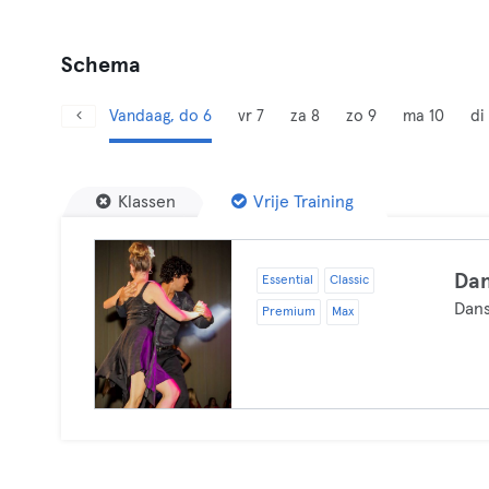
Schema
Vandaag, do 6
vr 7
za 8
zo 9
ma 10
di 
Klassen
Vrije Training
Dan
Essential
Classic
Dan
Premium
Max