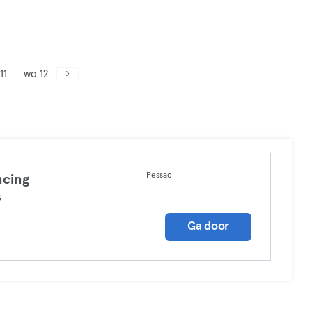
11
wo 12
Pessac
cing
s
Ga door