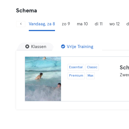
Schema
Vandaag, za 8
zo 9
ma 10
di 11
wo 12
d
Klassen
Vrije Training
Sc
Essential
Classic
Zwe
Premium
Max