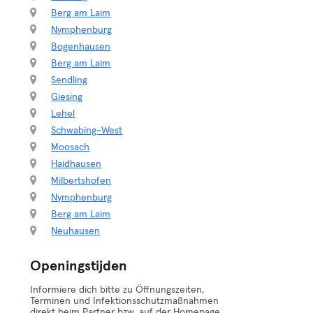
Berg am Laim
Nymphenburg
Bogenhausen
Berg am Laim
Sendling
Giesing
Lehel
Schwabing-West
Moosach
Haidhausen
Milbertshofen
Nymphenburg
Berg am Laim
Neuhausen
Openingstijden
Informiere dich bitte zu Öffnungszeiten,
Terminen und Infektionsschutzmaßnahmen
direkt beim Partner bzw. auf der Homepage.