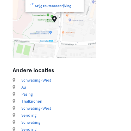
Krijg routebeschrijving
Andere locaties
Schwabing-West
Au
Pasing
Thalkirchen
Schwabing-West
Sendling
Schwabing
Sendling