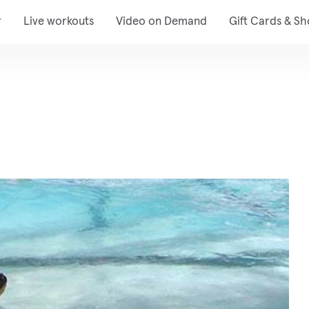
r
Live workouts
Video on Demand
Gift Cards & S