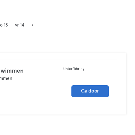
o 13
vr 14
Unterföhring
hwimmen
mmen
Ga door