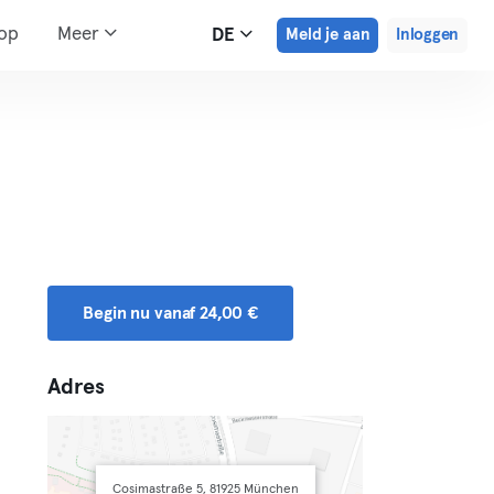
hop
Meer
DE
Meld je aan
Inloggen
Begin nu vanaf 24,00 €
Adres
Cosimastraße 5, 81925 München