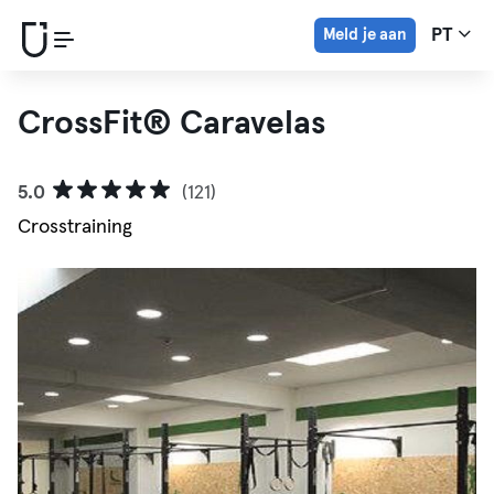
Meld je aan
PT
CrossFit® Caravelas
5.0
(121)
Crosstraining