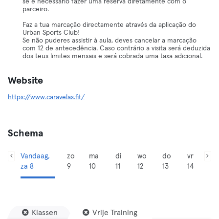
se é necessário fazer uma reserva diretamente com o
parceiro.
Faz a tua marcação directamente através da aplicação do
Urban Sports Club!
Se não puderes assistir à aula, deves cancelar a marcação
com 12 de antecedência. Caso contrário a visita será deduzida
dos teus limites mensais e será cobrada uma taxa adicional.
Website
https://www.caravelas.fit/
Schema
Vandaag,
zo
ma
di
wo
do
vr
za 8
9
10
11
12
13
14
Klassen
Vrije Training