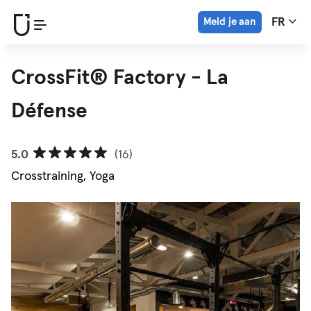
Meld je aan
FR
CrossFit® Factory - La
Défense
5.0
(16)
Crosstraining, Yoga