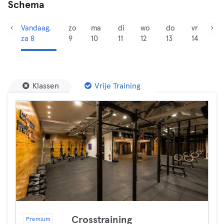
Schema
Vandaag,
zo
ma
di
wo
do
vr
za 8
9
10
11
12
13
14
Klassen
Vrije Training
Crosstraining
Premium