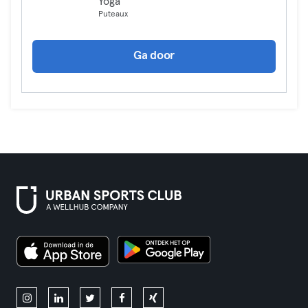
Yoga
Puteaux
Ga door