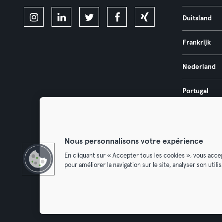
Duitsland
Frankrijk
Nederland
Portugal
Spanje
Nous personnalisons votre expérience
En cliquant sur « Accepter tous les cookies », vous acce
pour améliorer la navigation sur le site, analyser son util
Algemene V
Trek hier