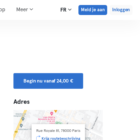
hop
Meer
FR
Meld je aan
Inloggen
Begin nu vanaf 24,00 €
Adres
Rue Royale 81, 78000 Paris
Krijg routebeschrijving