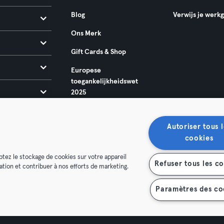
Blog
Verwijs je werk
Ons Merk
Gift Cards & Shop
Europese
toegankelijkheidswet
2025
Autoriser tous l
cookies
ptez le stockage de cookies sur votre appareil
Refuser tous les c
isation et contribuer à nos efforts de marketing.
oorwaarden
Privacy
Bedrijfsgegevens
Membership opzegg
 je contract terug
Paramètres des co