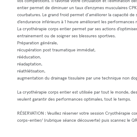
vos compétitions. Il favorise votre circulation et l’élimination 
entier permet de diminuer un taux d’enzymes musculaires CPK r
courbatures. Le grand froid permet d’améliorer la capacité de s
d’endurance inférieurs à 1 heure améliorant les performances 
La cryothérapie corps entier permet par ses actions d’optimiser l
entrainement ou de soigner ses blessures sportives.
Préparation générale,
récupération post traumatique immédiat,
rééducation,
réadaptation,
réathlétisation,
augmentation du drainage tissulaire par une technique non do
La cryothérapie corps entier est utilisée par tout le monde, de
veulent garantir des performances optimales, tout le temps.
RÉSERVATION : Veuillez réserver votre session Cryothérapie cor
corps-entier/ (rubrique séance découverte) puis scannez le QR 