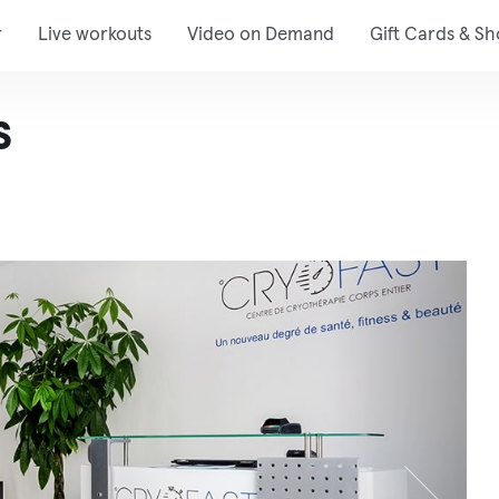
r
Live workouts
Video on Demand
Gift Cards & S
s