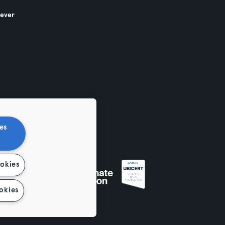
gever
es
ookies
en
okies