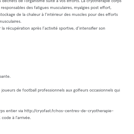
des déchets de l’organisme suite à vos efforts. La cryothérapie corps
esponsables des fatigues musculaires, myalgies post effort,
tockage de la chaleur à l’intérieur des muscles pour des efforts
musculaires.
a récupération après l’activité sportive, d’intensifier son
pante.
s joueurs de football professionnels aux golfeurs occasionnels qui
ps entier via http://cryofast.fr/nos-centres-de-cryotherapie-
code à l'arrivée.