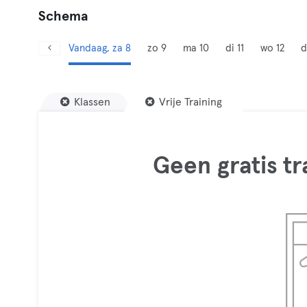
Schema
Vandaag, za 8
zo 9
ma 10
di 11
wo 12
d
Klassen
Vrije Training
Geen gratis t