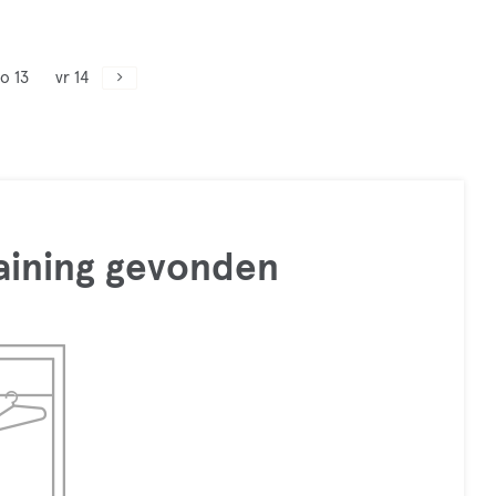
o 13
vr 14
raining gevonden