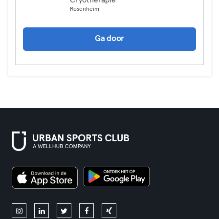
Cryotherapie
Rosenheim
Ga door