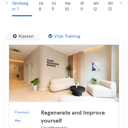
Vandaag,
za
zo
ma
di
wo
do
vr 7
8
9
10
11
12
13
Klassen
Vrije Training
Regenerate and Improve
Premium
yourself
Max