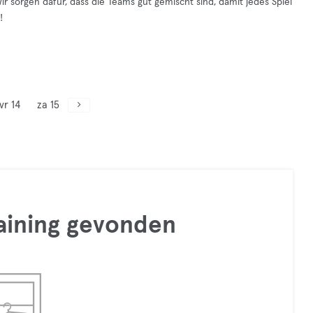
Wir sorgen dafür, dass die Teams gut gemischt sind, damit jedes Spiel
!
vr 14
za 15
raining gevonden