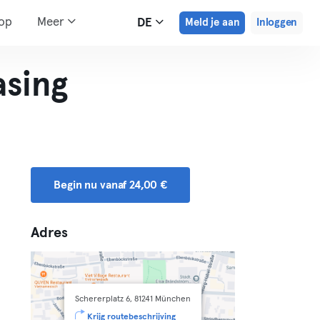
hop
Meer
DE
Meld je aan
Inloggen
asing
Begin nu vanaf 24,00 €
Adres
Schererplatz 6, 81241 München
Krijg routebeschrijving