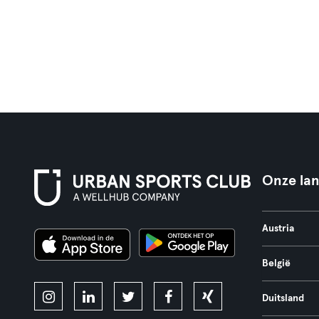
Onze la
Austria
België
Duitsland