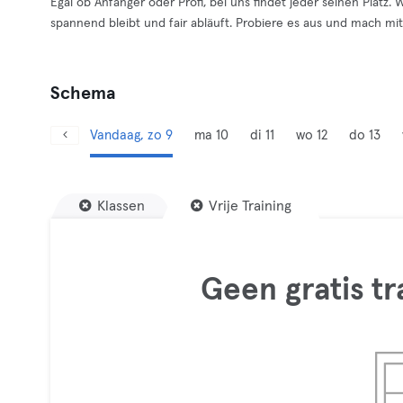
Egal ob Anfänger oder Profi, bei uns findet jeder seinen Platz. 
spannend bleibt und fair abläuft. Probiere es aus und mach mit
Schema
Vandaag, zo 9
ma 10
di 11
wo 12
do 13
Klassen
Vrije Training
Geen gratis t