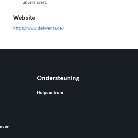
unverändert.
Website
https://www.dailyvents.de/
Ondersteuning
Helpcentrum
gever