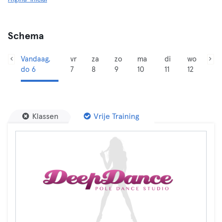
Schema
Vandaag,
vr
za
zo
ma
di
wo
do 6
7
8
9
10
11
12
Klassen
Vrije Training