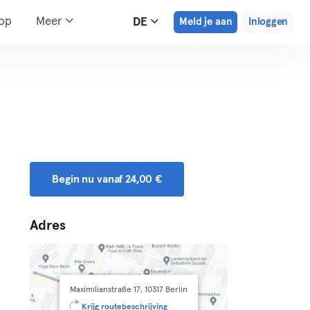
hop
Meer
DE
Meld je aan
Inloggen
Begin nu vanaf 24,00 €
Adres
Maximilianstraße 17, 10317 Berlin
Krijg routebeschrijving