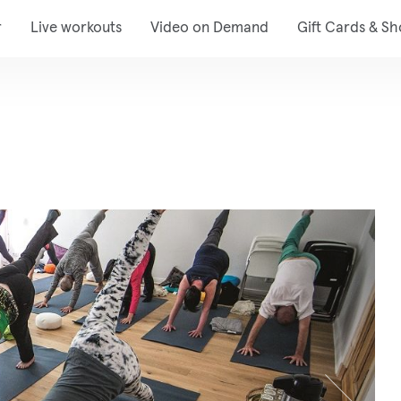
r
Live workouts
Video on Demand
Gift Cards & S