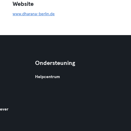
Website
www.dharana-berlin.de
Ondersteuning
Helpcentrum
gever