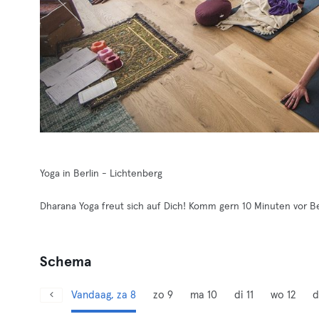
Yoga in Berlin - Lichtenberg
Dharana Yoga freut sich auf Dich! Komm gern 10 Minuten vor Be
Schema
Vandaag, za 8
zo 9
ma 10
di 11
wo 12
d