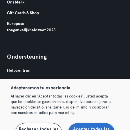
Ons Merk
Gift Cards & Shop
Europese
toegankelijkheidswet 2025
Ondersteuning
Helpcentrum
Adaptaremos tu experiencia
Al hacer clic en “Aceptar todas las cookies”, usted acepta
que las cookies se guarden en su dispositivo para mejorar la
navegación del sitio, analizar el uso del mismo, y colaborar
Algemene Voorwaarden
Privacy
Bedrijfsgegevens
con nuestros estudios para marketing.
Membership opzeggen
Trek hier je contract terug
Rechazar todas las
Aceptar todas las