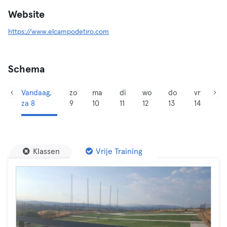
Website
https://www.elcampodetiro.com
Schema
Vandaag,
zo
ma
di
wo
do
vr
za 8
9
10
11
12
13
14
Klassen
Vrije Training