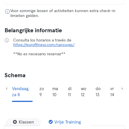
Voor sommige lessen of activiteiten kunnen extra check-in
limieten gelden.
Belangrijke informatie
Consulta los horarios a través de
https://eurofitness.com/cancuyas/
**No es necesario reservar**
Schema
Vandaag,
zo
ma
di
wo
do
vr
za 8
9
10
11
12
13
14
Klassen
Vrije Training