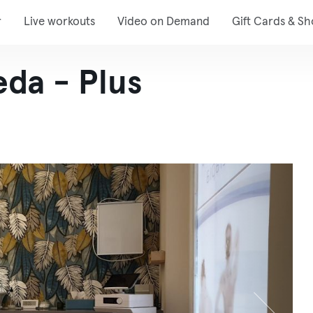
r
Live workouts
Video on Demand
Gift Cards & S
eda - Plus