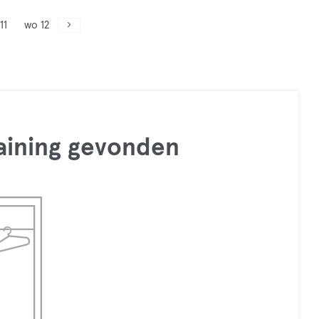
11
wo 12
raining gevonden