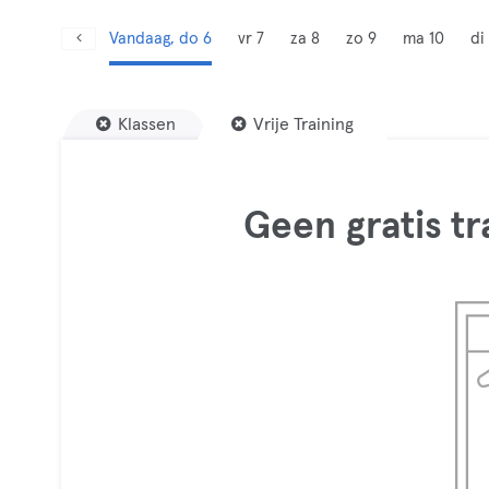
Vandaag, do 6
vr 7
za 8
zo 9
ma 10
di 
Klassen
Vrije Training
Geen gratis t