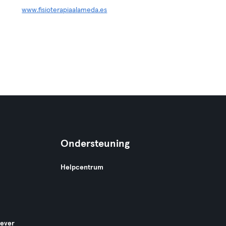
www.fisioterapiaalameda.es
Ondersteuning
Helpcentrum
gever