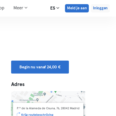
hop
Meer
ES
Meld je aan
Inloggen
Begin nu vanaf 24,00 €
Adres
P.º de la Alameda de Osuna, 76, 28042 Madrid
Krijg routebeschrijving