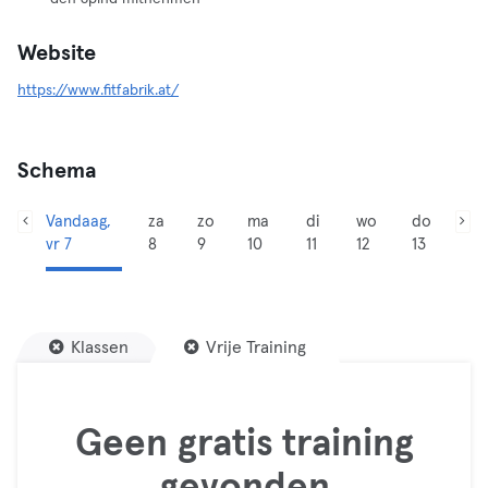
Website
https://www.fitfabrik.at/
Schema
Vandaag,
za
zo
ma
di
wo
do
vr 7
8
9
10
11
12
13
Klassen
Vrije Training
Geen gratis training
gevonden