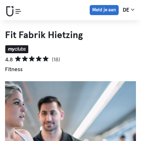
Meld je aan
DE
Fit Fabrik Hietzing
4.8
(18)
Fitness