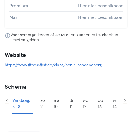
Premium
Hier niet beschikbaar
Max
Hier niet beschikbaar
Voor sommige lessen of activiteiten kunnen extra check-in
limieten gelden.
Website
https://www.fitnessfirst.de/clubs/berlin-schoeneberg
Schema
Vandaag,
zo
ma
di
wo
do
vr
za 8
9
10
11
12
13
14