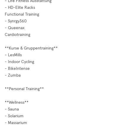
- Life Fitness Ausstattung
- HD-Elite Racks
Functional Training
- Synrgy360
- Queenax
Cardiotraining
**Kurse & Gruppentraining**
- LesMills
- Indoor Cycling
- BikeIntense
- Zumba
**Personal Training**
**Wellness**
- Sauna
- Solarium
- Massarium