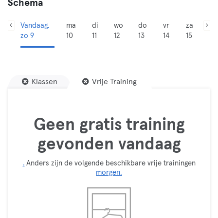
Schema
Vandaag,
ma
di
wo
do
vr
za
zo 9
10
11
12
13
14
15
Klassen
Vrije Training
Geen gratis training
gevonden vandaag
.
Anders zijn de volgende beschikbare vrije trainingen
morgen.