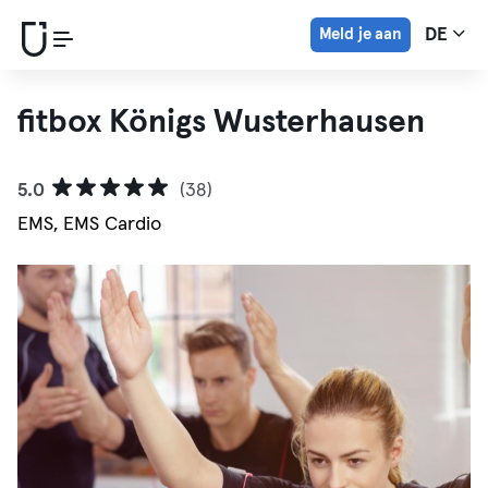
Meld je aan
DE
fitbox Königs Wusterhausen
5.0
(38)
EMS, EMS Cardio