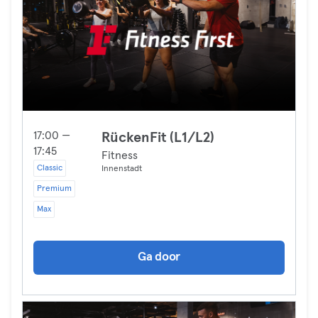
17:00 —
RückenFit (L1/L2)
17:45
Fitness
Classic
Innenstadt
Premium
Max
Ga door