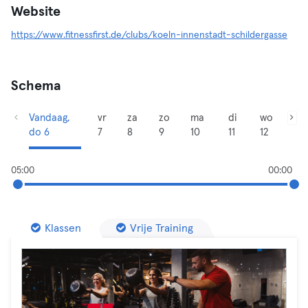
Website
https://www.fitnessfirst.de/clubs/koeln-innenstadt-schildergasse
Schema
Vandaag,
vr
za
zo
ma
di
wo
do 6
7
8
9
10
11
12
05:00
00:00
Klassen
Vrije Training