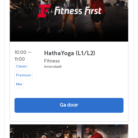
10:00 —
HathaYoga (L1/L2)
11:00
Fitness
Classic
Innenstadt
Premium
Max
Ga door