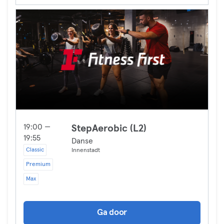
19:00 —
StepAerobic (L2)
19:55
Danse
Classic
Innenstadt
Premium
Max
Ga door