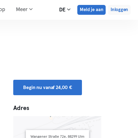
hop
Meer
DE
Meld je aan
Inloggen
Begin nu vanaf 24,00 €
Adres
Wangener Straße 72e, 88299 Ulm