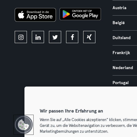
Austria
België
Duitsland
Frankrijk
Nederland
Portugal
Spanje
Wir passen Ihre Erfahrung an
Wenn Sie auf „Alle Cookies akzeptieren“ klicken, stimme
Gerät zu, um die Websitenavigation zu verbessern, die W
Algemene V
Marketingbemühungen zu unterstützen.