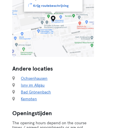
Krijg routebeschrijving
Andere locaties
Ochsenhausen
Isny im Allgäu
Bad Grönenbach
Kempten
Openingstijden
The opening hours depend on the course
times / agreed appointments or are not