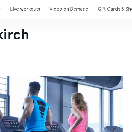
r
Live workouts
Video on Demand
Gift Cards & S
kirch