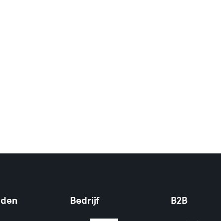
nden
Bedrijf
B2B