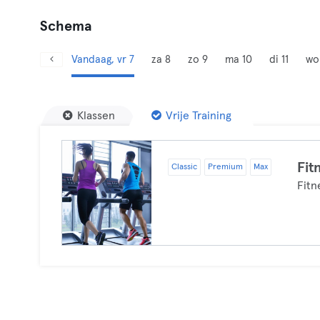
Schema
Vandaag, vr 7
za 8
zo 9
ma 10
di 11
wo
Klassen
Vrije Training
Fit
Classic
Premium
Max
Fitn