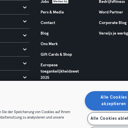
Jobs
Bedrijfsfitness
Werken bij
Pers & Media
Word Partner
Contact
Corporate Blog
Blog
Verwijs je werk
Ons Merk
Gift Cards & Shop
Europese
toegankelijkheidswet
2025
Alle Cookies
akzeptieren
n Sie der Speicherung von Cookies auf Ihrem
ebsitenutzung zu analysieren und unsere
Alle Cookies abl
oorwaarden
Privacy
Bedrijfsgegevens
Membership opzegg