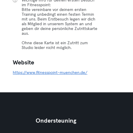
Wichtige Info für deinen ersten Besuch
im Fitnesspoint:
Bitte vereinbare vor deinem ersten
Training unbedingt einen festen Termin
mit uns. Beim Erstbesuch legen wir dich
als Mitglied in unserem System an und
geben dir deine persönliche Zutrittskarte
aus.
Ohne diese Karte ist ein Zutritt zum
Studio leider nicht möglich.
Website
https://www.fitnesspoint-muenchen.de/
Ondersteuning