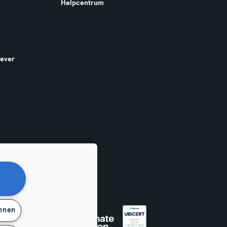
Helpcentrum
gever
ehnen
en