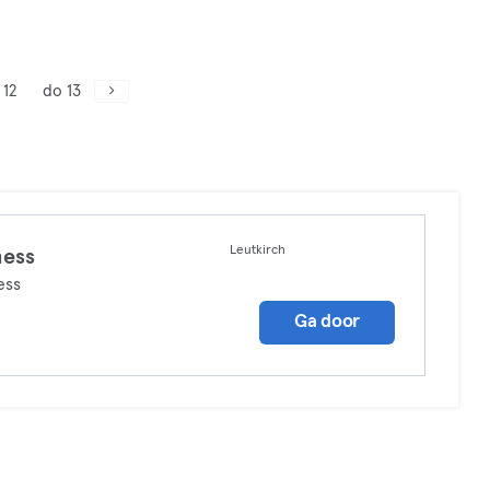
 12
do 13
Leutkirch
ness
ess
Ga door