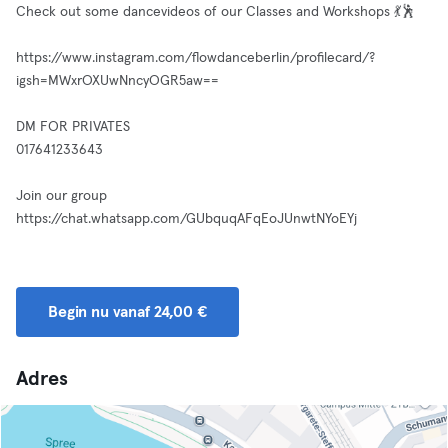
Check out some dancevideos of our Classes and Workshops 💃🕺
https://www.instagram.com/flowdanceberlin/profilecard/?
igsh=MWxrOXUwNncyOGR5aw==
DM FOR PRIVATES
017641233643
Join our group
https://chat.whatsapp.com/GUbquqAFqEoJUnwtNYoEYj
Begin nu vanaf 24,00 €
Adres