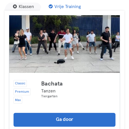
Klassen
Vrije Training
Bachata
Classic
Tanzen
Premium
Tiergarten
Max
Ga door