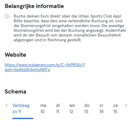
Belangrijke informatie
Buche deinen Kurs direkt über die Urban Sports Club App!
Bitte beachte, dass dies eine verbindliche Buchung ist, und
die Stornierungsfrist eingehalten werden muss. Die jeweilige
Stornierungsfrist wird bei der Buchung angezeigt. Andernfalls
wird dir der Besuch von deinem monatlichen Besuchslimit
abgezogen und in Rechnung gestellt.
Website
https://www.instagram.com/p/C-jIhPRISIj/?
igsh=bzd4a2lnbmtuNXFo
Schema
Vandaag,
ma
di
wo
do
vr
za
zo 9
10
11
12
13
14
15