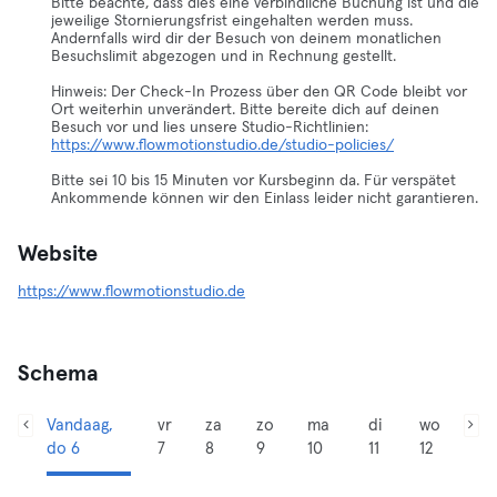
Bitte beachte, dass dies eine verbindliche Buchung ist und die
jeweilige Stornierungsfrist eingehalten werden muss.
Andernfalls wird dir der Besuch von deinem monatlichen
Besuchslimit abgezogen und in Rechnung gestellt.
Hinweis: Der Check-In Prozess über den QR Code bleibt vor
Ort weiterhin unverändert. Bitte bereite dich auf deinen
Besuch vor und lies unsere Studio-Richtlinien:
https://www.flowmotionstudio.de/studio-policies/
Bitte sei 10 bis 15 Minuten vor Kursbeginn da. Für verspätet
Ankommende können wir den Einlass leider nicht garantieren.
Website
https://www.flowmotionstudio.de
Schema
Vandaag,
vr
za
zo
ma
di
wo
do 6
7
8
9
10
11
12