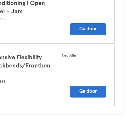
ditioning | Open
el + Jam
ess
Ga door
Neukölln
ensive Flexibility
ackbends/Frontben
ess
Ga door