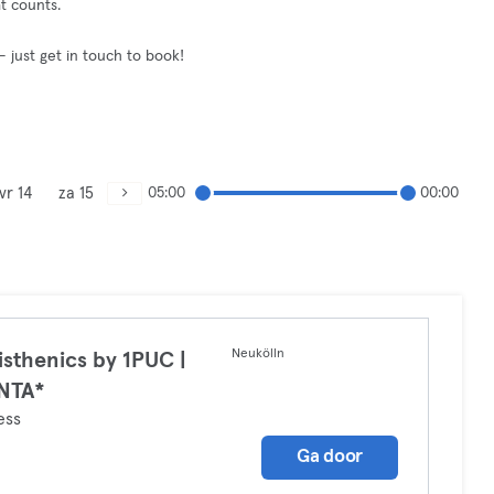
at counts.
— just get in touch to book!
vr 14
za 15
05:00
00:00
Neukölln
isthenics by 1PUC |
NTA*
ess
Ga door