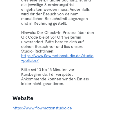
dies eine verbindliche Buchung ist und
die jeweilige Stornierungsfrist
eingehalten werden muss. Andernfalls
wird dir der Besuch von deinem
monatlichen Besuchslimit abgezogen
und in Rechnung gestellt.
Hinweis: Der Check-In Prozess über den
QR Code bleibt vor Ort weiterhin
unverändert. Bitte bereite dich auf
deinen Besuch vor und lies unsere
Studio-Richtlinien:
https://www.flowmotionstudio.de/studio
-policies/
Bitte sei 10 bis 15 Minuten vor
Kursbeginn da. Für verspätet
Ankommende können wir den Einlass
leider nicht garantieren.
Website
https://www.flowmotionstudio.de