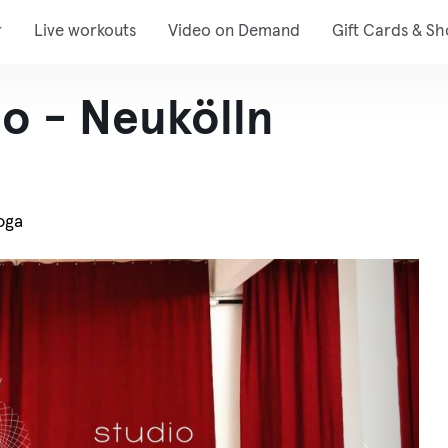
r
Live workouts
Video on Demand
Gift Cards & S
o - Neukölln
oga