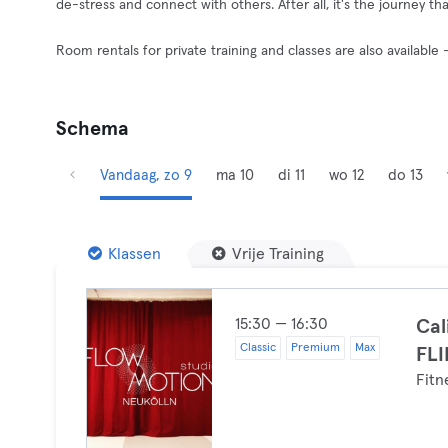
de-stress and connect with others. After all, it's the journey th
Room rentals for private training and classes are also available 
Schema
Vandaag, zo 9
ma 10
di 11
wo 12
do 13
Klassen
Vrije Training
15:30 — 16:30
Cal
Classic
Premium
Max
FLI
Fitn