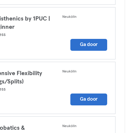
Neukölln
isthenics by 1PUC |
inner
ess
Ga door
Neukölln
ensive Flexibility
gs/Splits)
ess
Ga door
Neukölln
obatics &