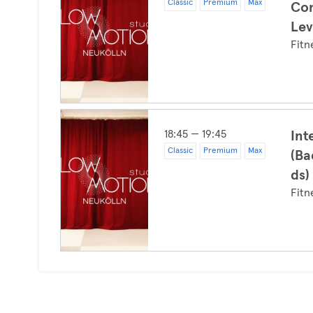
Classic
Premium
Max
Con
Lev
Fitn
18:45 — 19:45
Int
Classic
Premium
Max
(B
ds)
Fitn