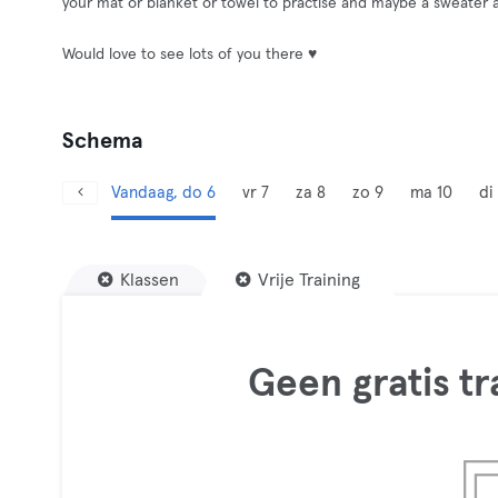
your mat or blanket or towel to practise and maybe a sweater 
Would love to see lots of you there ♥
Schema
Vandaag, do 6
vr 7
za 8
zo 9
ma 10
di 
Klassen
Vrije Training
Geen gratis t