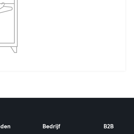
nden
Bedrijf
B2B