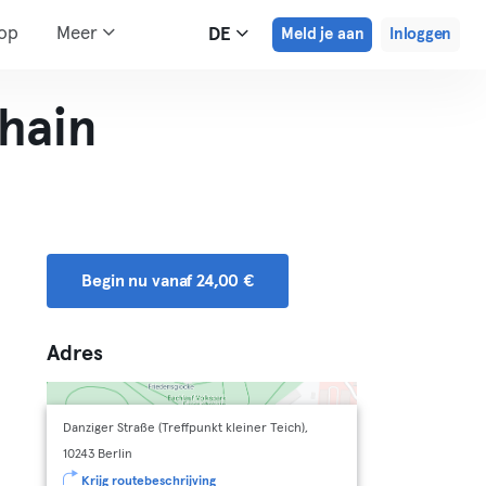
hop
Meer
DE
Meld je aan
Inloggen
shain
Begin nu vanaf 24,00 €
Adres
Danziger Straße (Treffpunkt kleiner Teich),
10243 Berlin
Krijg routebeschrijving