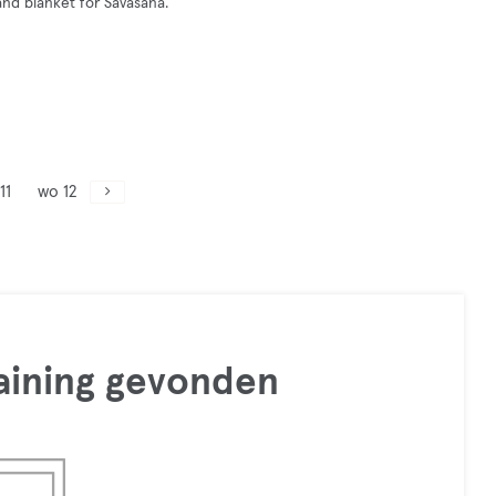
and blanket for Savasana.
11
wo 12
raining gevonden