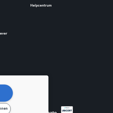
Helpcentrum
gever
ehnen
en