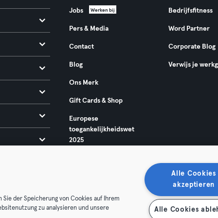
Jobs
Bedrijfsfitness
Werken bij
Pers & Media
Word Partner
Contact
Corporate Blog
Blog
Verwijs je werk
Ons Merk
Gift Cards & Shop
Europese
toegankelijkheidswet
2025
Alle Cookies
akzeptieren
n Sie der Speicherung von Cookies auf Ihrem
ebsitenutzung zu analysieren und unsere
Alle Cookies abl
oorwaarden
Privacy
Bedrijfsgegevens
Membership opzegg