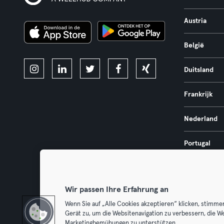
Austria
België
Duitsland
Frankrijk
Nederland
Portugal
Spanje
Wir passen Ihre Erfahrung an
Wenn Sie auf „Alle Cookies akzeptieren“ klicken, stimme
Gerät zu, um die Websitenavigation zu verbessern, die W
Algemene V
Marketingbemühungen zu unterstützen.