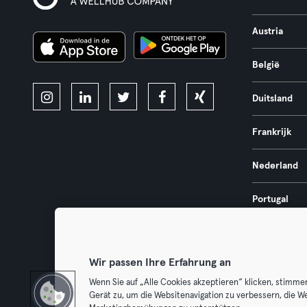
Austria
België
Duitsland
Frankrijk
Nederland
Portugal
Spanje
Wir passen Ihre Erfahrung an
Wenn Sie auf „Alle Cookies akzeptieren“ klicken, stimme
Gerät zu, um die Websitenavigation zu verbessern, die W
Algemene V