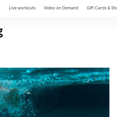
r
Live workouts
Video on Demand
Gift Cards & S
g