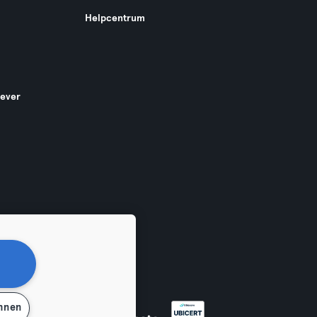
Helpcentrum
gever
ehnen
en