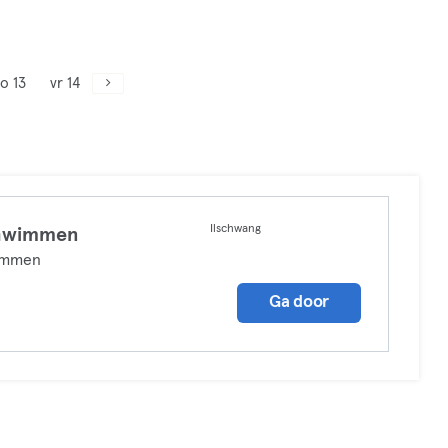
o 13
vr 14
Ilschwang
hwimmen
mmen
Ga door