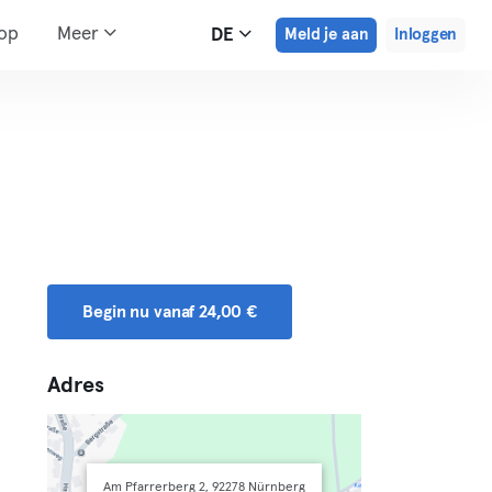
hop
Meer
DE
Meld je aan
Inloggen
Begin nu vanaf 24,00 €
Adres
Am Pfarrerberg 2, 92278 Nürnberg