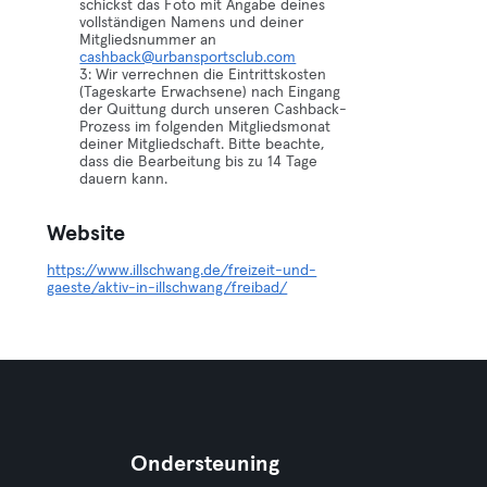
schickst das Foto mit Angabe deines
vollständigen Namens und deiner
Mitgliedsnummer an
cashback@urbansportsclub.com
3: Wir verrechnen die Eintrittskosten
(Tageskarte Erwachsene) nach Eingang
der Quittung durch unseren Cashback-
Prozess im folgenden Mitgliedsmonat
deiner Mitgliedschaft. Bitte beachte,
dass die Bearbeitung bis zu 14 Tage
dauern kann.
Website
https://www.illschwang.de/freizeit-und-
gaeste/aktiv-in-illschwang/freibad/
Ondersteuning