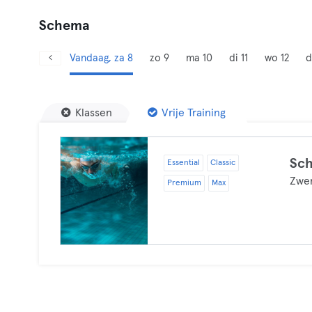
Schema
Vandaag, za 8
zo 9
ma 10
di 11
wo 12
d
Klassen
Vrije Training
Sc
Essential
Classic
Zwe
Premium
Max