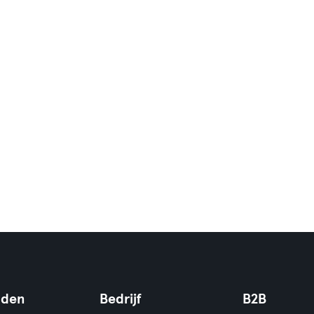
nden
Bedrijf
B2B