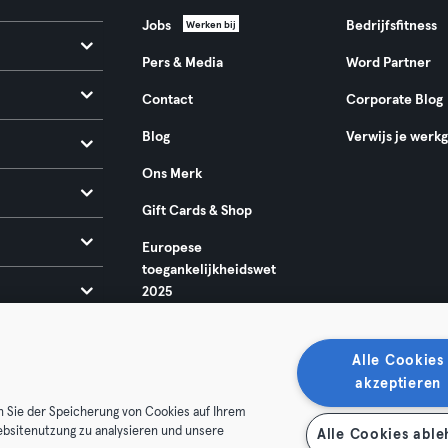
Jobs
Bedrijfsfitness
Werken bij
Pers & Media
Word Partner
Contact
Corporate Blog
Blog
Verwijs je werk
Ons Merk
Gift Cards & Shop
Europese
toegankelijkheidswet
2025
Alle Cookies
akzeptieren
n Sie der Speicherung von Cookies auf Ihrem
ebsitenutzung zu analysieren und unsere
Alle Cookies abl
oorwaarden
Privacy
Bedrijfsgegevens
Membership opzegg