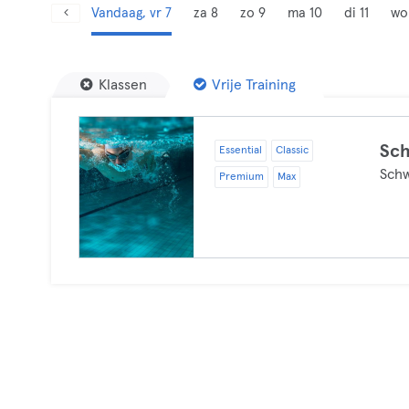
Vandaag, vr 7
za 8
zo 9
ma 10
di 11
wo
Klassen
Vrije Training
Sc
Essential
Classic
Sch
Premium
Max