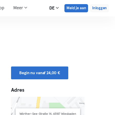
hop
Meer
DE
Meld je aan
Inloggen
Begin nu vanaf 24,00 €
Adres
Wörther-See-Straße 14, 65187 Wiesbaden