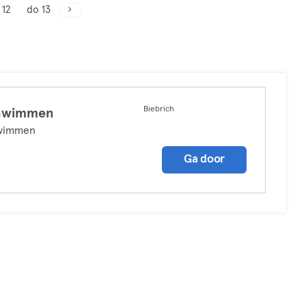
 12
do 13
Biebrich
hwimmen
wimmen
Ga door