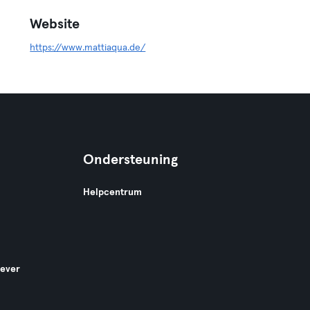
Website
https://www.mattiaqua.de/
Ondersteuning
Helpcentrum
gever