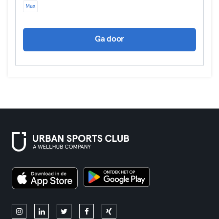
Max
Ga door