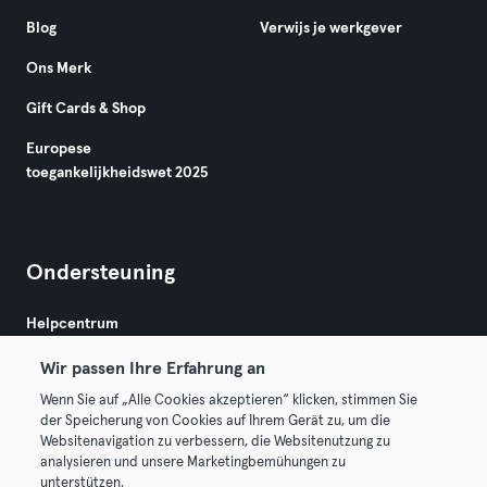
Blog
Verwijs je werkgever
Ons Merk
Gift Cards & Shop
Europese
toegankelijkheidswet 2025
Ondersteuning
Helpcentrum
Wir passen Ihre Erfahrung an
Wenn Sie auf „Alle Cookies akzeptieren“ klicken, stimmen Sie
der Speicherung von Cookies auf Ihrem Gerät zu, um die
Websitenavigation zu verbessern, die Websitenutzung zu
analysieren und unsere Marketingbemühungen zu
Algemene Voorwaarden
Privacy
Bedrijfsgegevens
unterstützen.