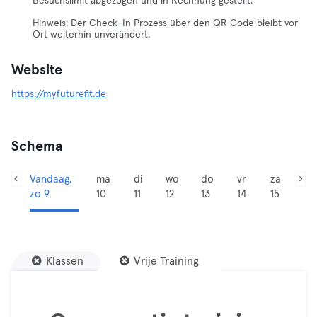
Besuchslimit abgezogen und in Rechnung gestellt.
Hinweis: Der Check-In Prozess über den QR Code bleibt vor
Ort weiterhin unverändert.
Website
https://myfuturefit.de
Schema
Vandaag,
ma
di
wo
do
vr
za
zo 9
10
11
12
13
14
15
Klassen
Vrije Training