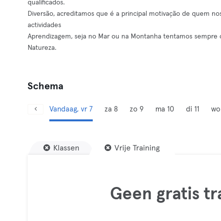
qualificados.
Diversão, acreditamos que é a principal motivação de quem nos
actividades
Aprendizagem, seja no Mar ou na Montanha tentamos sempre c
Natureza.
Schema
Vandaag, vr 7
za 8
zo 9
ma 10
di 11
wo
Klassen
Vrije Training
Geen gratis t