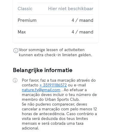
Classic
Hier niet beschikbaar
Premium
4 / maand
Max
4 / maand
Voor sommige lessen of activiteiten
kunnen extra check-in limieten gelden.
Belangrijke informatie
Por favor, faz a tua marcação através do
contacto
+ 351911186572
ou e-mail
nature.fy@gmail.com
. Ao efetuar a
marcação deves incluir o teu número de
membro do Urban Sports Club.
Se não puderes comparecer, deves
cancelar a marcação com pelo menos 12
horas de antecedência. Caso contrário a
visita será deduzida dos teus limites
mensais e será cobrada uma taxa
adicional.