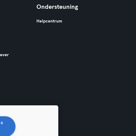
Ondersteuning
Helpcentrum
gever
os