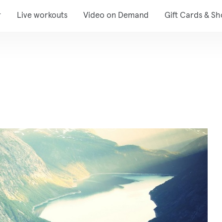
r
Live workouts
Video on Demand
Gift Cards & S