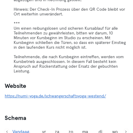
abgezogen und in Rechnung gestellt.
Hinweis: Der Check-In Prozess über den QR Code bleibt vor
Ort weiterhin unverändert.
***
Um einen reibungslosen und sicheren Kursablauf für alle
Teilnehmenden zu gewährleisten, bitten wir darum, 10
Minuten vor Kursbeginn im Studio zu erscheinen. Mit
Kursbeginn schließen die Türen, so dass ein späterer Einstieg
in den laufenden Kurs nicht möglich ist.
Teilnehmende, die nach Kursbeginn eintreffen, werden vom
Kursbetrieb ausgeschlossen. In diesem Fall besteht kein
Anspruch auf Rückerstattung oder Ersatz der gebuchten
Leistung.
Website
https://numi-yoga.de/schwangerschaftsyoga-westend/
Schema
Vandaag,
vr
za
zo
ma
di
wo