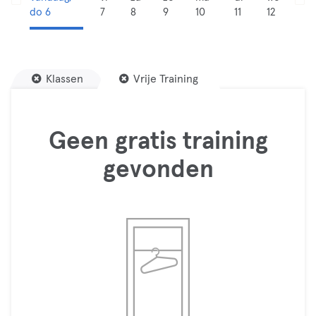
do 6
7
8
9
10
11
12
Klassen
Vrije Training
Geen gratis training
gevonden