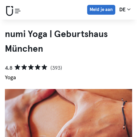
Meld je aan
DE
numi Yoga | Geburtshaus
München
4.8
(393)
Yoga