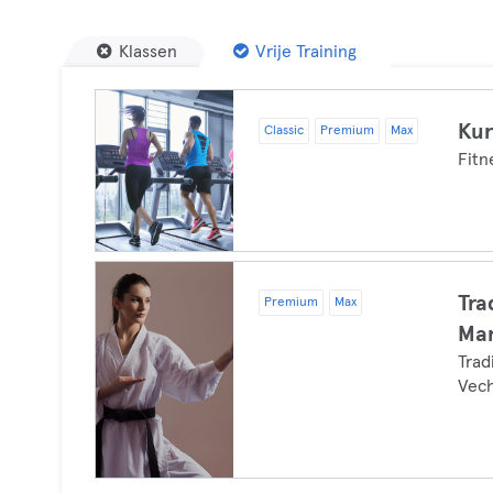
Klassen
Vrije Training
Kur
Classic
Premium
Max
Fitn
Tra
Premium
Max
Mar
Trad
Vec