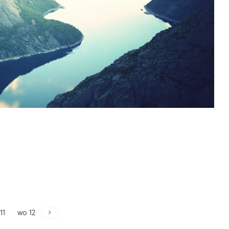
11
wo 12