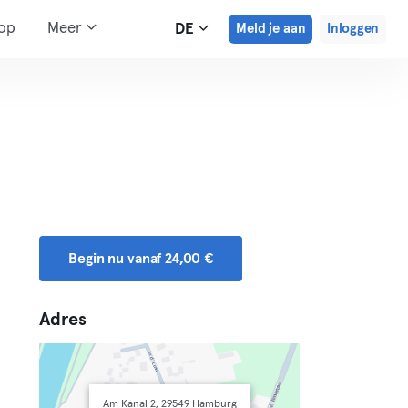
hop
Meer
DE
Meld je aan
Inloggen
Begin nu vanaf 24,00 €
Adres
Am Kanal 2, 29549 Hamburg