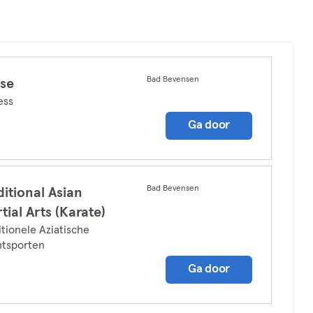
Bad Bevensen
se
ess
Ga door
Bad Bevensen
ditional Asian
tial Arts (Karate)
itionele Aziatische
htsporten
Ga door