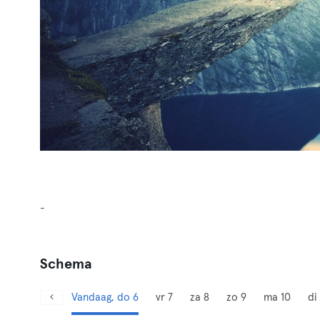
-
Schema
Vandaag, do 6
vr 7
za 8
zo 9
ma 10
di 