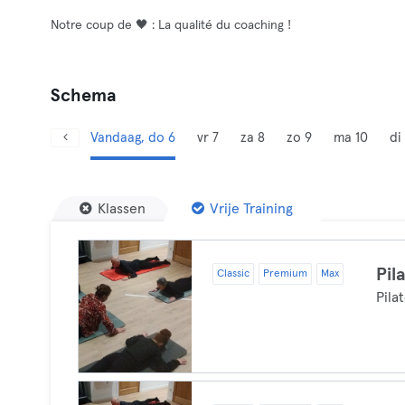
Notre coup de 🖤 : La qualité du coaching !
Schema
Vandaag, do 6
vr 7
za 8
zo 9
ma 10
di 
Klassen
Vrije Training
Pil
Classic
Premium
Max
Pila