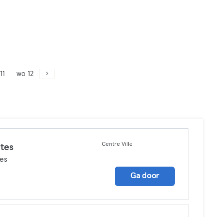
11
wo 12
Centre Ville
ates
tes
Ga door