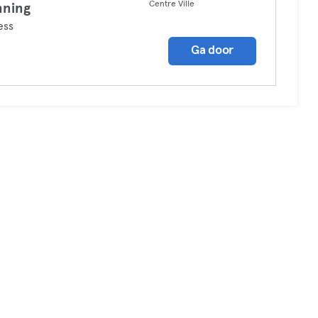
Centre Ville
nning
ess
Ga door