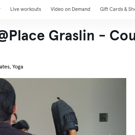
r
Live workouts
Video on Demand
Gift Cards & S
@Place Graslin - Cou
lates, Yoga