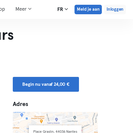
hop
Meer
FR
Meld je aan
Inloggen
rs
Begin nu vanaf 24,00 €
Adres
Place Graslin, 44036 Nantes