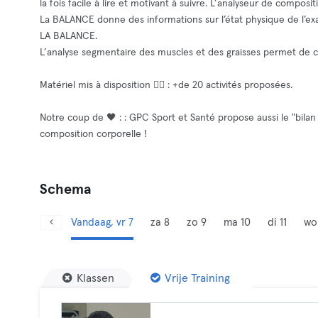
la fois facile à lire et motivant à suivre. L’analyseur de compos
La BALANCE donne des informations sur l’état physique de l’ex
LA BALANCE.
L’analyse segmentaire des muscles et des graisses permet de c
Matériel mis à disposition 🧘‍♂️ : +de 20 activités proposées.
Notre coup de 🖤 : : GPC Sport et Santé propose aussi le "bilan
composition corporelle !
Schema
Vandaag, vr 7
za 8
zo 9
ma 10
di 11
wo
Klassen
Vrije Training