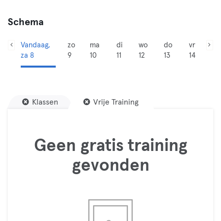
Schema
Vandaag,
zo
ma
di
wo
do
vr
za 8
9
10
11
12
13
14
Klassen
Vrije Training
Geen gratis training
gevonden