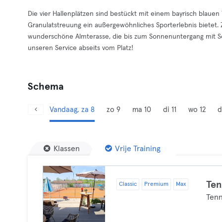
Die vier Hallenplätzen sind bestückt mit einem bayrisch blaue
Granulatstreuung ein außergewöhnliches Sporterlebnis bietet.
wunderschöne Almterasse, die bis zum Sonnenuntergang mit Son
unseren Service abseits vom Platz!
Schema
Vandaag, za 8
zo 9
ma 10
di 11
wo 12
d
Klassen
Vrije Training
Ten
Classic
Premium
Max
Tenn