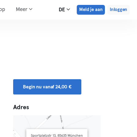
hop
Meer
DE
Meld je aan
Inloggen
Begin nu vanaf 24,00 €
Adres
Sportplatzstr 13, 85635 München