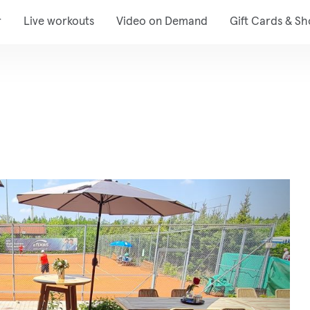
r
Live workouts
Video on Demand
Gift Cards & S