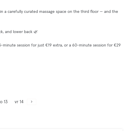
, in a carefully curated massage space on the third floor — and the
eck, and lower back 🌿
5-minute session for just €19 extra, or a 60-minute session for €29
o 13
vr 14