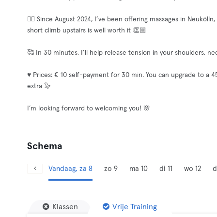
💆‍♀️ Since August 2024, I’ve been offering massages in Neukölln
short climb upstairs is well worth it 👏🏼
🥰 In 30 minutes, I’ll help release tension in your shoulders, n
♥️ Prices: € 10 self-payment for 30 min. You can upgrade to a 4
extra 🦭
I’m looking forward to welcoming you! 🌸
Schema
Vandaag, za 8
zo 9
ma 10
di 11
wo 12
d
Klassen
Vrije Training