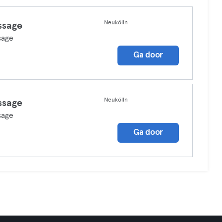
Neukölln
ssage
sage
Ga door
Neukölln
ssage
sage
Ga door