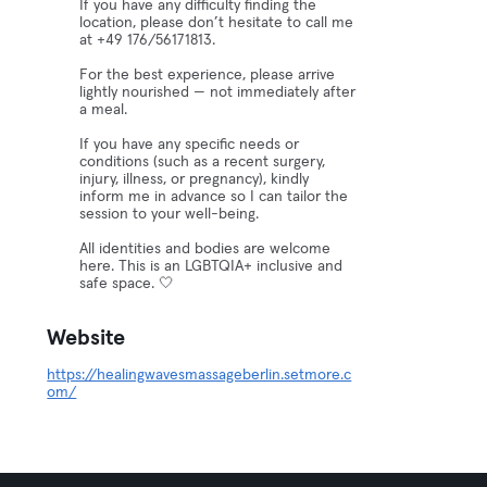
If you have any difficulty finding the
location, please don’t hesitate to call me
at +49 176/56171813.
For the best experience, please arrive
lightly nourished — not immediately after
a meal.
If you have any specific needs or
conditions (such as a recent surgery,
injury, illness, or pregnancy), kindly
inform me in advance so I can tailor the
session to your well-being.
All identities and bodies are welcome
here. This is an LGBTQIA+ inclusive and
safe space. 🤍
Website
https://healingwavesmassageberlin.setmore.c
om/