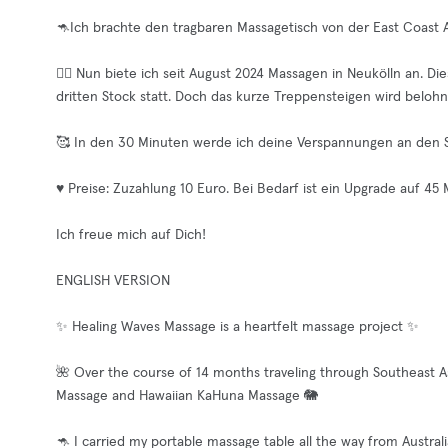
🦘Ich brachte den tragbaren Massagetisch von der East Coast Au
💆‍♀️ Nun biete ich seit August 2024 Massagen in Neukölln an. 
dritten Stock statt. Doch das kurze Treppensteigen wird beloh
🥰 In den 30 Minuten werde ich deine Verspannungen an den 
♥️ Preise: Zuzahlung 10 Euro. Bei Bedarf ist ein Upgrade auf 45
Ich freue mich auf Dich!
ENGLISH VERSION
✨ Healing Waves Massage is a heartfelt massage project ✨
🌺 Over the course of 14 months traveling through Southeast Asi
Massage and Hawaiian KaHuna Massage 🐘
🦘 I carried my portable massage table all the way from Australia