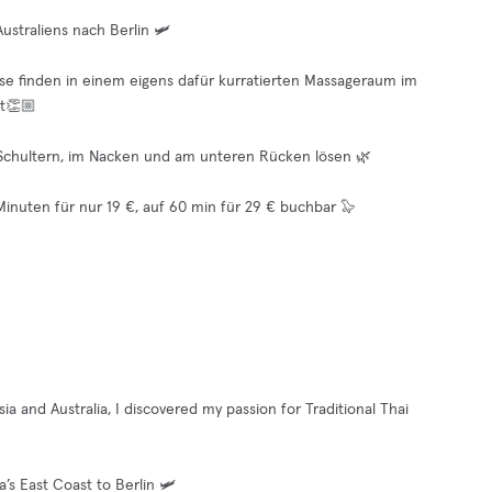
straliens nach Berlin 🛩️
Diese finden in einem eigens dafür kurratierten Massageraum im
nt👏🏼
Schultern, im Nacken und am unteren Rücken lösen 🌿
 Minuten für nur 19 €, auf 60 min für 29 € buchbar 🦭
a and Australia, I discovered my passion for Traditional Thai
’s East Coast to Berlin 🛩️