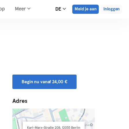
hop
Meer
DE
Meld je aan
Inloggen
Begin nu vanaf 24,00 €
Adres
Karl-Marx-Straße 208, 12055 Berlin