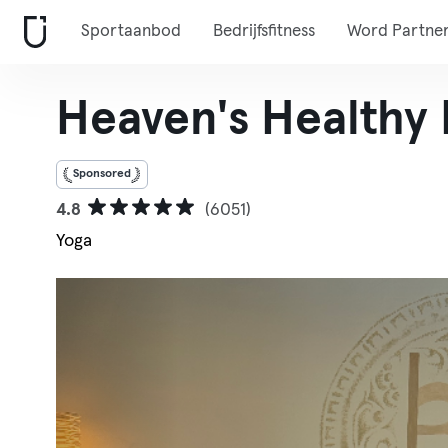
Sportaanbod
Bedrijfsfitness
Word Partne
Heaven's Healthy H
Sponsored
4.8
(6051)
Yoga