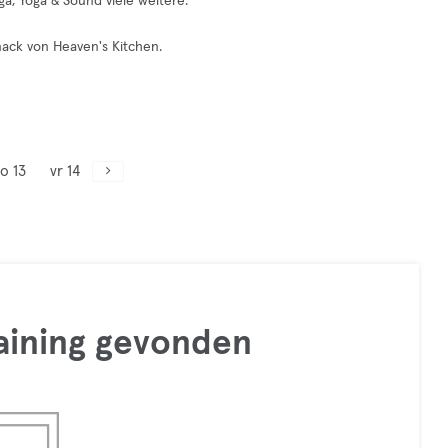
ga, Yoga & Sound viele weitere.
ck von Heaven's Kitchen.
o 13
vr 14
raining gevonden