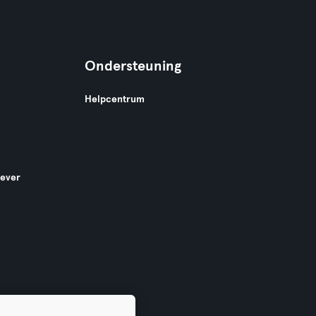
Ondersteuning
Helpcentrum
gever