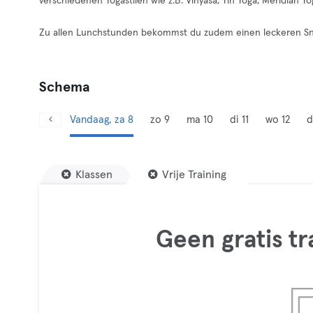
verschiedenen Yogastilen wie z.B. Vinyasa, Yin Yoga, Meridian Yo
Zu allen Lunchstunden bekommst du zudem einen leckeren Sna
Schema
Vandaag, za 8
zo 9
ma 10
di 11
wo 12
d
Klassen
Vrije Training
Geen gratis t