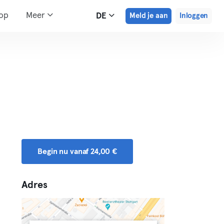
hop
Meer
DE
Meld je aan
Inloggen
Begin nu vanaf 24,00 €
Adres