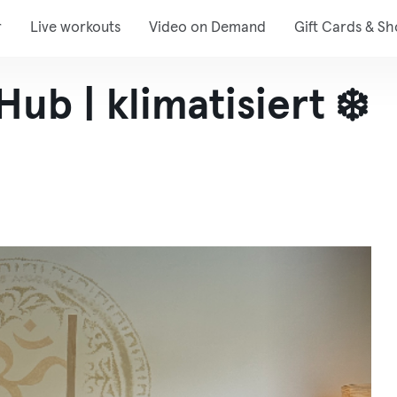
r
Live workouts
Video on Demand
Gift Cards & S
ub | klimatisiert ❄️