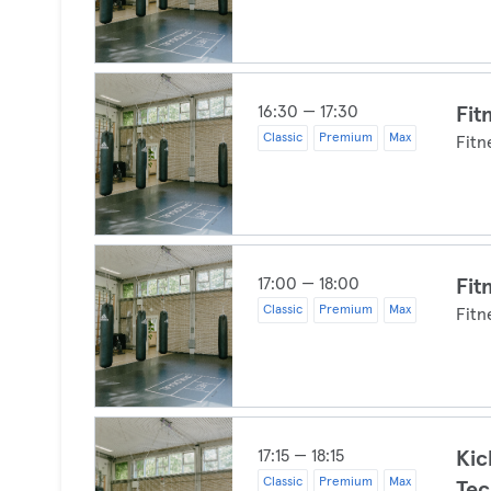
16:30 — 17:30
Fit
Classic
Premium
Max
Fitn
17:00 — 18:00
Fit
Classic
Premium
Max
Fitn
17:15 — 18:15
Kic
Classic
Premium
Max
Tec