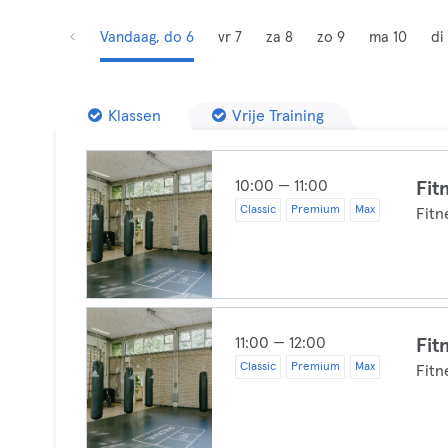
Vandaag, do 6
vr 7
za 8
zo 9
ma 10
di 
Klassen
Vrije Training
10:00 — 11:00
Fit
Classic
Premium
Max
Fitn
11:00 — 12:00
Fit
Classic
Premium
Max
Fitn