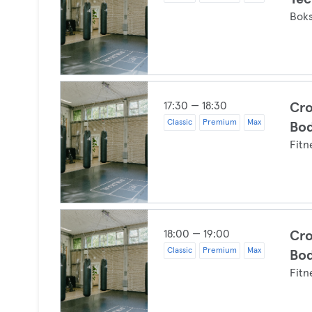
Boks
17:30 — 18:30
Cro
Classic
Premium
Max
Bod
Fitn
18:00 — 19:00
Cro
Classic
Premium
Max
Bo
Fitn