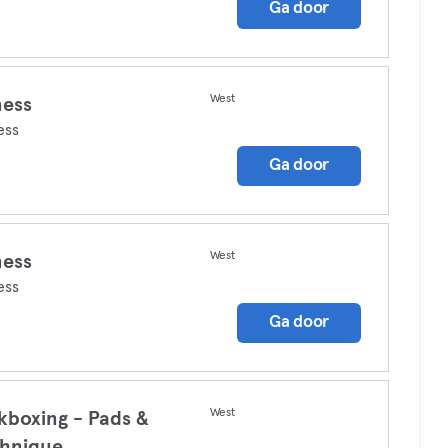
Ga door
West
ness
ess
Ga door
West
ness
ess
Ga door
West
kboxing - Pads &
hnique