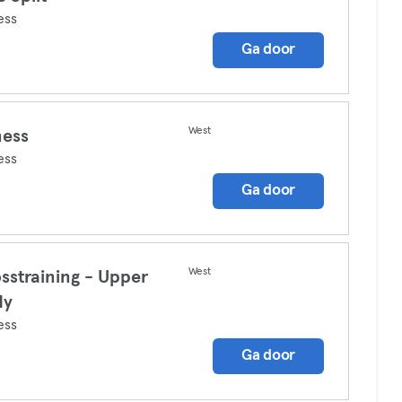
ess
Ga door
West
ness
ess
Ga door
West
sstraining - Upper
dy
ess
Ga door