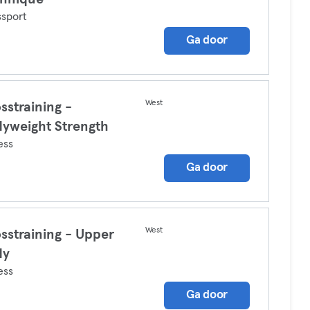
sport
Ga door
West
sstraining -
yweight Strength
ess
Ga door
West
sstraining - Upper
dy
ess
Ga door