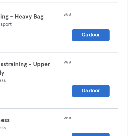
West
ing - Heavy Bag
sport
Ga door
West
sstraining - Upper
dy
ess
Ga door
West
ness
ess