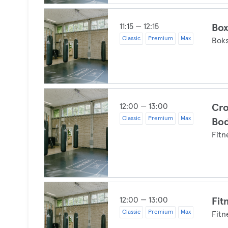
11:15 — 12:15
Box
Classic
Premium
Max
Boks
12:00 — 13:00
Cro
Classic
Premium
Max
Bo
Fitn
12:00 — 13:00
Fit
Classic
Premium
Max
Fitn