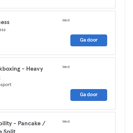
West
ness
ess
Ga door
West
kboxing - Heavy
g
sport
Ga door
West
ility - Pancake /
e Split