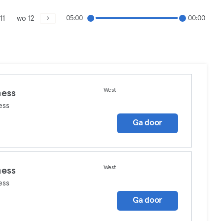
11
wo 12
05:00
00:00
West
ness
ess
Ga door
West
ness
ess
Ga door