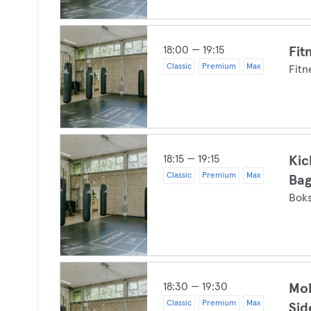
18:00 — 19:15
Fit
Classic
Premium
Max
Fitn
18:15 — 19:15
Kic
Classic
Premium
Max
Ba
Boks
18:30 — 19:30
Mob
Classic
Premium
Max
Sid