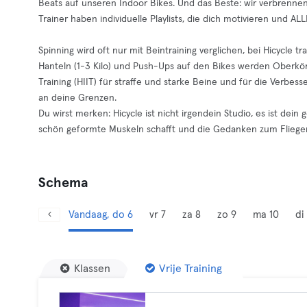
Beats auf unseren Indoor Bikes. Und das Beste: wir verbrennen
Trainer haben individuelle Playlists, die dich motivieren und AL
Spinning wird oft nur mit Beintraining verglichen, bei Hicycle t
Hanteln (1-3 Kilo) und Push-Ups auf den Bikes werden Oberkörp
Training (HIIT) für straffe und starke Beine und für die Verb
an deine Grenzen.
Du wirst merken: Hicycle ist nicht irgendein Studio, es ist de
schön geformte Muskeln schafft und die Gedanken zum Fliegen
Schema
Vandaag, do 6
vr 7
za 8
zo 9
ma 10
di 
Klassen
Vrije Training