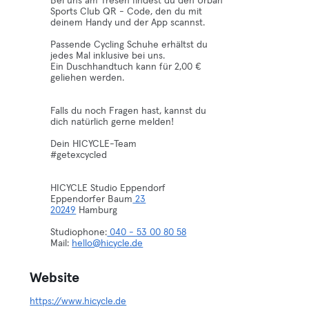
Bei uns am Tresen findest du den Urban
Sports Club QR - Code, den du mit
deinem Handy und der App scannst.
Passende Cycling Schuhe erhältst du
jedes Mal inklusive bei uns.
Ein Duschhandtuch kann für 2,00 €
geliehen werden.
Falls du noch Fragen hast, kannst du
dich natürlich gerne melden!
Dein HICYCLE-Team
#getexcycled
HICYCLE Studio Eppendorf
Eppendorfer Baum
23
20249
Hamburg
Studiophone:
040 - 53 00 80 58
Mail:
hello@hicycle.de
Website
https://www.hicycle.de