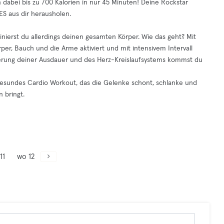
 dabei bis zu 700 Kalorien in nur 45 Minuten! Deine Rockstar
LES aus dir herausholen.
rainierst du allerdings deinen gesamten Körper. Wie das geht? Mit
er, Bauch und die Arme aktiviert und mit intensivem Intervall
esserung deiner Ausdauer und des Herz-Kreislaufsystems kommst du
in gesundes Cardio Workout, das die Gelenke schont, schlanke und
 bringt.
11
wo 12