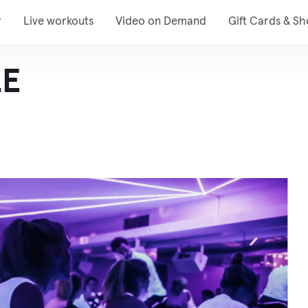
r
Live workouts
Video on Demand
Gift Cards & S
LE