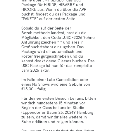
wähle über „MY SERIES“ das USC
Package für HIRIDE, HIBARRE und
HICORE aus. Wenn du über die APP
buchst, findest du das Package und
"PAKETE" auf der ersten Seite.
Sobald du auf der Seite der
Bezahlmethode landest, hast du die
Möglichkeit den Code „USC-2026“(ohne
Anführungszeichen “ “ und alles in
Großbuchstaben) einzugeben. Das
Package wird dir automatisch und
kostenfrei gutgeschrieben und du
kannst direkt deine Classes buchen. Das
USC Package ist nun für das komplette
Jahr 2026 aktiv.
Im Falle einer Late Cancellation oder
eines No Shows wird eine Gebühr von
€13,00.- fällig.
Für deinen ersten Besuch bei uns, bitten
wir dich mindestens 15 Minuten vor
Beginn der Class bei uns im Studio
(Eppendorfer Baum 23, 20249 Hamburg )
zu sein, damit wir dir alles weitere in
Ruhe erklären und zeigen können.