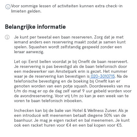
Voor sommige lessen of activiteiten kunnen extra check-in
limieten gelden.
Belangrijke informatie
Je kunt per tweetal een baan reserveren. Zorg dat je met
iemand anders een reservering maakt zodat je samen kunt
spelen. Squashen wordt zelfstandig gespeeld zonder een
leraar aanwezig.
Let op: Eerst bellen voordat je bij Onefit de baan reserveert.
Je reservering is pas bevestigd als de baan telefonisch door
een medewerker van Amstelpark erin is gezet. Het nummer
waar je de reservering kan bevestigen is
020-3010715
. Na de
telefonische bevestiging en de boeking bij Onefit kan er
genoten worden van een potje squash. Doordeweeks van ma
t/m do mag er op de dag zelf vanaf 9 uur gebeld worden voor
de avondreservering. Voor vrij t/m zo kan je een week van te
voren te baan telefonisch inboeken.
Inchecken kan bij de balie van Hotel & Wellness Zuiver. Als je
een introducé wilt meenemen betaalt diegene 50% van de
baanhuur. Je mag je eigen racket en bal meenemen. Je kunt
ook een racket huren voor €4 en een bal kopen voor €5.