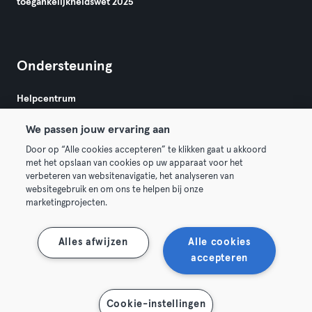
toegankelijkheidswet 2025
Ondersteuning
Helpcentrum
We passen jouw ervaring aan
Door op “Alle cookies accepteren” te klikken gaat u akkoord
met het opslaan van cookies op uw apparaat voor het
verbeteren van websitenavigatie, het analyseren van
websitegebruik en om ons te helpen bij onze
Algemene Voorwaarden
Privacy
Bedrijfsgegevens
marketingprojecten.
Membership opzeggen
Trek hier je contract terug
Alles afwijzen
Alle cookies
accepteren
Cookie-instellingen