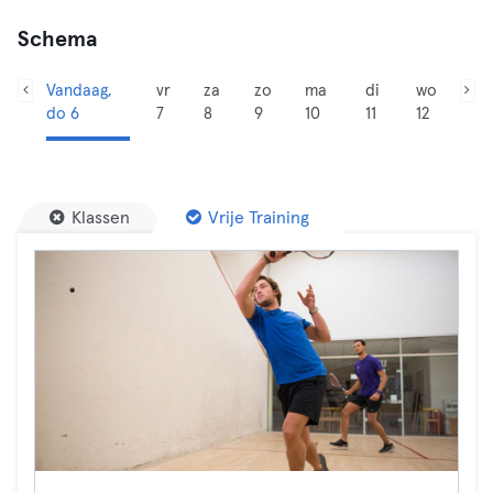
Schema
Vandaag,
vr
za
zo
ma
di
wo
do 6
7
8
9
10
11
12
Klassen
Vrije Training