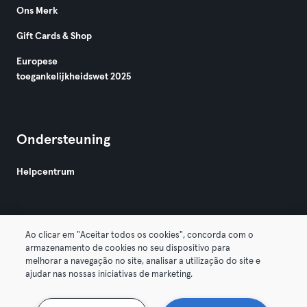
Ons Merk
Gift Cards & Shop
Europese
toegankelijkheidswet 2025
Ondersteuning
Helpcentrum
Ao clicar em "Aceitar todos os cookies", concorda com o
armazenamento de cookies no seu dispositivo para
melhorar a navegação no site, analisar a utilização do site e
Algemene Voorwaarden
Privacy
Bedrijfsgegevens
ajudar nas nossas iniciativas de marketing.
Membership opzeggen
Trek hier je contract terug