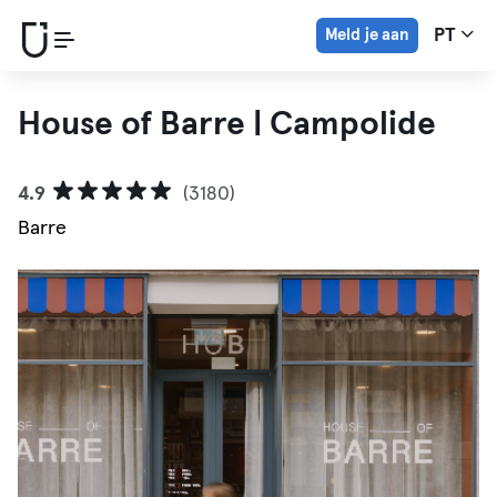
Meld je aan
PT
House of Barre | Campolide
4.9
(3180)
Barre