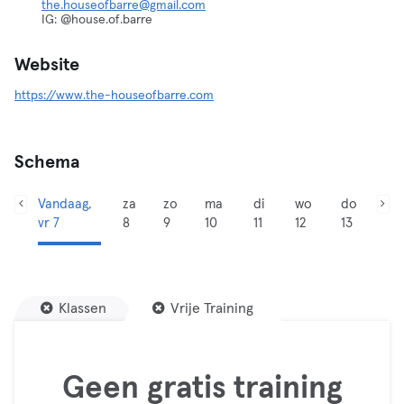
the.houseofbarre@gmail.com
IG: @house.of.barre
Website
https://www.the-houseofbarre.com
Schema
Vandaag,
za
zo
ma
di
wo
do
vr 7
8
9
10
11
12
13
Klassen
Vrije Training
Geen gratis training