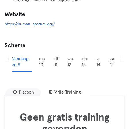
abgezogen und in Rechnung gestellt.
Website
https://human-posture.org/
Schema
Vandaag,
ma
di
wo
do
vr
za
zo 9
10
11
12
13
14
15
Klassen
Vrije Training
Geen gratis training