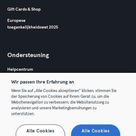
Gift Cards & Shop
Europese
toegankelijkheidswet 2025
Ondersteuning
Helpcentrum
Wir passen Ihre Erfahrung an
Wenn Sie auf „Alle Cookies akzeptieren“ klicken, stimmen Sie
der Speicherung von Cookies auf Ihrem Gerät zu, um die
Websitenavigation zu verbessern, die Websitenutzung zu
analysieren und unsere Marketingbemühungen zu
Algemene Voorwaarden
Privacy
Bedrijfsgegevens
unterstützen.
Membership opzeggen
Trek hier je contract terug
Alle Cookies
Alle Cookies