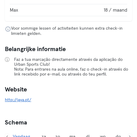
Max
18 / maand
Voor sommige lessen of activiteiten kunnen extra check-in
limieten gelden.
Belangrijke informatie
Faz a tua marcação directamente através da aplicação do
Urban Sports Club!
Nota: Para entrares na aula online, faz o check-in através do
link recebido por e-mail, ou através do teu perfil.
Website
http://jaya.pt/
Schema
Vandaag,
za
zo
ma
di
wo
do