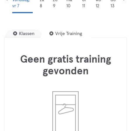
vr 7
8
9
10
11
12
13
Klassen
Vrije Training
Geen gratis training
gevonden