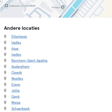
Andere locaties
Etterbeek
Ixelles
Asse
Ixelles
Berchem-Saint-Agathe
Auderghem
Opwijk
Nivelles
Evere
Jette
Genk
Meise
Schaerbeek