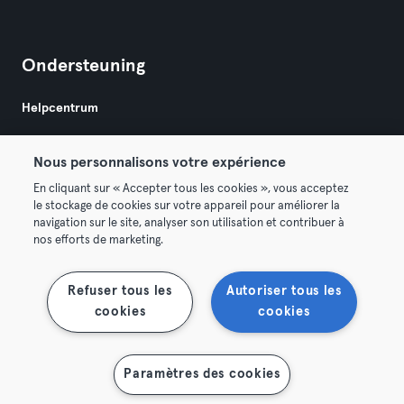
Ondersteuning
Helpcentrum
Nous personnalisons votre expérience
En cliquant sur « Accepter tous les cookies », vous acceptez
le stockage de cookies sur votre appareil pour améliorer la
navigation sur le site, analyser son utilisation et contribuer à
Algemene Voorwaarden
Privacy
Bedrijfsgegevens
nos efforts de marketing.
Membership opzeggen
Trek hier je contract terug
Refuser tous les
Autoriser tous les
cookies
cookies
Paramètres des cookies