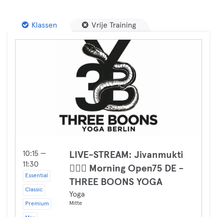
Klassen
Vrije Training
10:15 —
LIVE-STREAM: Jivanmukti
11:30
🧘🏼‍♀️ Morning Open75 DE -
Essential
THREE BOONS YOGA
Classic
Yoga
Mitte
Premium