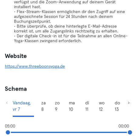
verfügst und die Zoom-Anwendung auf deinem Gerät
installiert hast.
• Flex-Stream-Klassen ermöglichen dir den Zugriff auf eine
aufgezeichnete Session für 24 Stunden nach deinem
Buchungszeitpunkt.
• Bitte überprüfe, ob deine hinterlegte E-Mail-Adresse
korrekt ist, um alle Zugangslinks rechtzeitig zu erhalten.
• Der digitale Check-in ist für die Teilnahme an allen Online-
Yoga-Klassen zwingend erforderlich.
Website
https://www.threeboonsyoga.de
Schema
Vandaag,
za
zo
ma
di
wo
do
vr 7
8
9
10
11
12
13
05:00
00:00