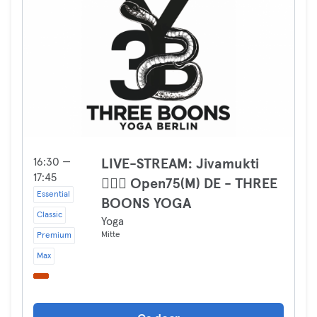
16:30 —
LIVE-STREAM: Jivamukti
17:45
🧘🏻‍♀️ Open75(M) DE - THREE
Essential
BOONS YOGA
Classic
Yoga
Mitte
Premium
Max