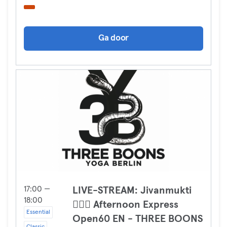
Ga door
17:00 —
LIVE-STREAM: Jivanmukti
18:00
🧘🏽‍♀️ Afternoon Express
Essential
Open60 EN - THREE BOONS