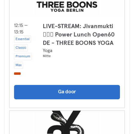
12:15 —
LIVE-STREAM: Jivanmukti
13:15
🧘🏻‍♀️ Power Lunch Open60
Essential
DE - THREE BOONS YOGA
Classic
Yoga
Mitte
Premium
Max
Ga door