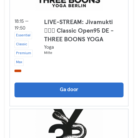
18:15 —
LIVE-STREAM: Jivamukti
19:50
🧘🏻‍♀️ Classic Open95 DE -
Essential
THREE BOONS YOGA
Classic
Yoga
Mitte
Premium
Max
Ga door