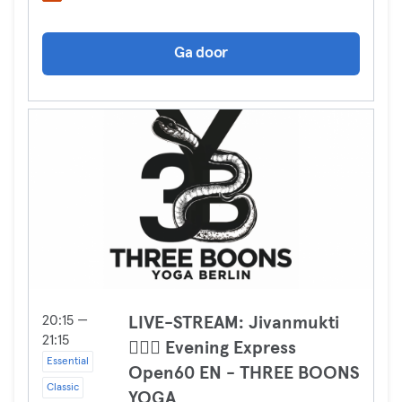
Ga door
20:15 —
LIVE-STREAM: Jivanmukti
21:15
🧘🏻‍♀️ Evening Express
Essential
Open60 EN - THREE BOONS
Classic
YOGA