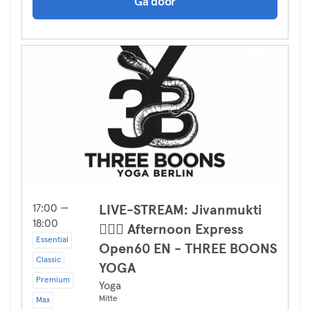
Ga door
17:00 —
LIVE-STREAM: Jivanmukti
18:00
🧘🏼‍♀️ Afternoon Express
Essential
Open60 EN - THREE BOONS
Classic
YOGA
Premium
Yoga
Mitte
Max