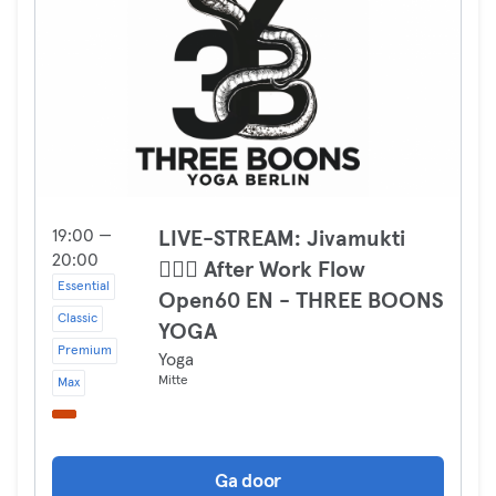
19:00 —
LIVE-STREAM: Jivamukti
20:00
🧘🏼‍♀️ After Work Flow
Essential
Open60 EN - THREE BOONS
Classic
YOGA
Premium
Yoga
Mitte
Max
Ga door