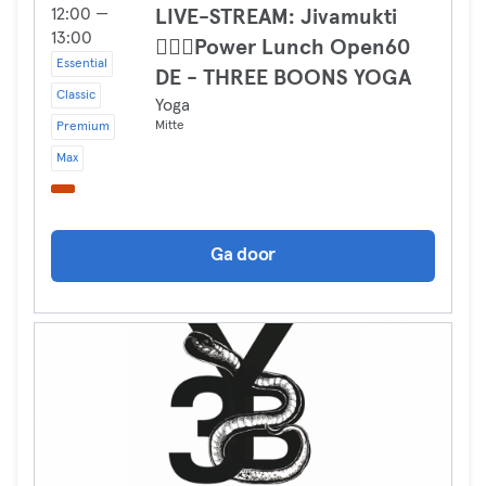
12:00 —
LIVE-STREAM: Jivamukti
13:00
🧘🏻‍♀️Power Lunch Open60
Essential
DE - THREE BOONS YOGA
Classic
Yoga
Mitte
Premium
Max
Ga door