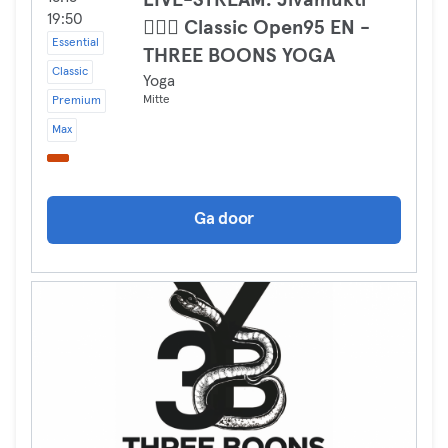
LIVE-STREAM: Jivamukti
19:50
🧘🏾‍♀️ Classic Open95 EN -
Essential
THREE BOONS YOGA
Classic
Yoga
Mitte
Premium
Max
Ga door