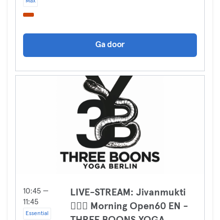
Max
Ga door
10:45 —
LIVE-STREAM: Jivanmukti
11:45
🧘🏼‍♀️ Morning Open60 EN -
Essential