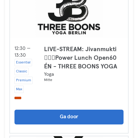
12:30 —
LIVE-STREAM: Jivanmukti
13:30
🧘🏾‍♀️Power Lunch Open60
Essential
ÉN - THREE BOONS YOGA
Classic
Yoga
Mitte
Premium
Max
Ga door