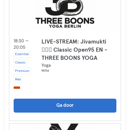
18:30 —
LIVE-STREAM: Jivamukti
20:05
🧘🏻‍♀️ Classic Open95 EN -
Essential
THREE BOONS YOGA
Classic
Yoga
Mitte
Premium
Max
Ga door