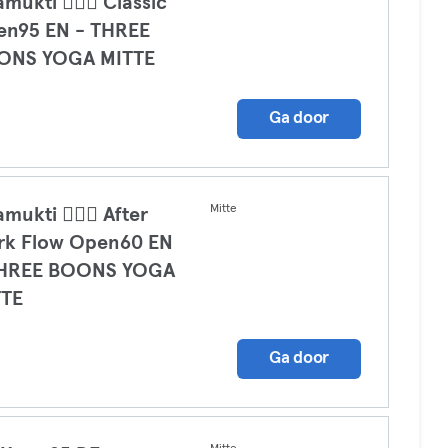
amukti 🧘🏾‍♀️ Classic
en95 EN - THREE
ONS YOGA MITTE
a
Ga door
Mitte
mukti 🧘🏼‍♀️ After
rk Flow Open60 EN
THREE BOONS YOGA
TTE
a
Ga door