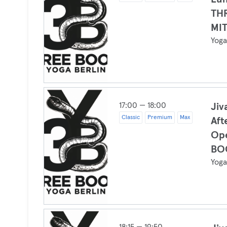
TH
MI
Yog
17:00 — 18:00
Jiva
Classic
Premium
Max
Aft
Op
BO
Yog