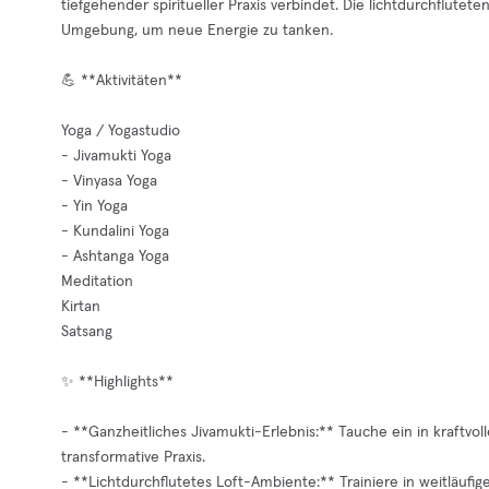
tiefgehender spiritueller Praxis verbindet. Die lichtdurchflut
Umgebung, um neue Energie zu tanken.
💪 **Aktivitäten**
Yoga / Yogastudio
- Jivamukti Yoga
- Vinyasa Yoga
- Yin Yoga
- Kundalini Yoga
- Ashtanga Yoga
Meditation
Kirtan
Satsang
✨ **Highlights**
- **Ganzheitliches Jivamukti-Erlebnis:** Tauche ein in kraftvol
transformative Praxis.
- **Lichtdurchflutetes Loft-Ambiente:** Trainiere in weitläufi