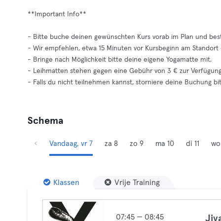
**Important Info**
- Bitte buche deinen gewünschten Kurs vorab im Plan und bes
- Wir empfehlen, etwa 15 Minuten vor Kursbeginn am Standort 
- Bringe nach Möglichkeit bitte deine eigene Yogamatte mit.
- Leihmatten stehen gegen eine Gebühr von 3 € zur Verfügung
- Falls du nicht teilnehmen kannst, storniere deine Buchung bit
Schema
Vandaag, vr 7
za 8
zo 9
ma 10
di 11
wo
Klassen
Vrije Training
07:45 — 08:45
Jiv