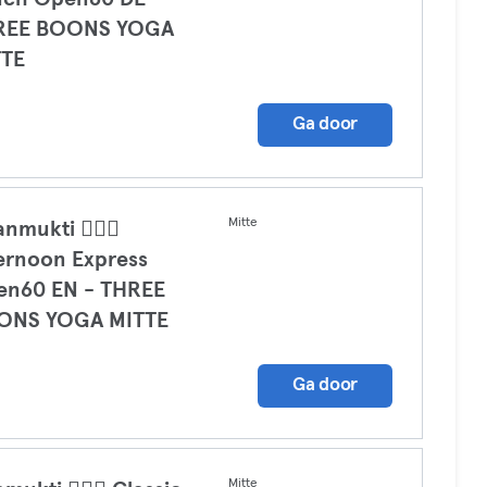
REE BOONS YOGA
TTE
a
Ga door
Mitte
nmukti 🧘🏼‍♀️
ernoon Express
en60 EN - THREE
ONS YOGA MITTE
a
Ga door
Mitte