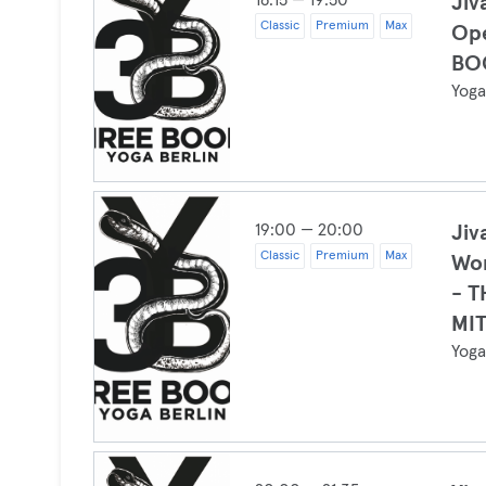
18:15 — 19:50
Jiv
Classic
Premium
Max
Op
BO
Yog
19:00 — 20:00
Jiva
Classic
Premium
Max
Wo
- 
MI
Yog