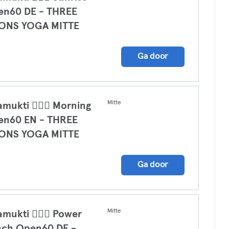
en60 DE - THREE
ONS YOGA MITTE
a
Ga door
Mitte
amukti 🧘🏼‍♀️ Morning
en60 EN - THREE
ONS YOGA MITTE
a
Ga door
Mitte
amukti 🧘🏼‍♀️ Power
nch Open60 DE -