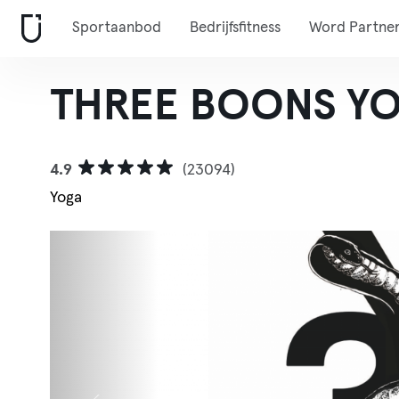
Sportaanbod
Bedrijfsfitness
Word Partne
THREE BOONS YOGA
4.9
(23094)
Yoga