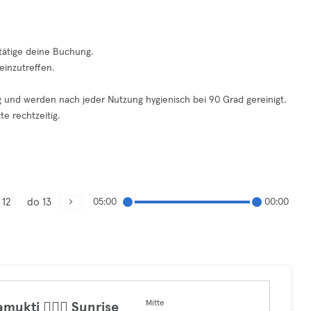
tätige deine Buchung.
einzutreffen.
 und werden nach jeder Nutzung hygienisch bei 90 Grad gereinigt.
te rechtzeitig.
 12
do 13
05:00
00:00
Mitte
amukti 🧘🏼‍♀️ Sunrise