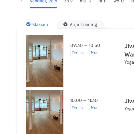
Vandaag, za 8
zo 9
ma 10
di 11
wo 12
d
Klassen
Vrije Training
09:30 — 10:30
Jiv
Premium
Max
War
Yog
10:00 — 11:30
Jiv
Premium
Max
Yog