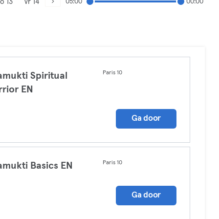
o 13
vr 14
05:00
00:00
Paris 10
amukti Spiritual
rior EN
a
Ga door
Paris 10
amukti Basics EN
a
Ga door