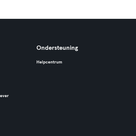
Ondersteuning
Helpcentrum
gever