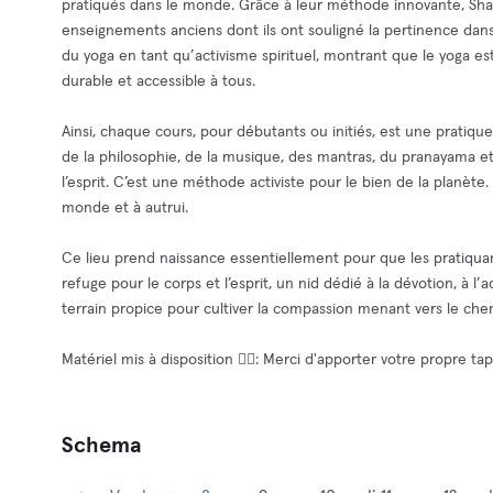
pratiqués dans le monde. Grâce à leur méthode innovante, Shar
enseignements anciens dont ils ont souligné la pertinence da
du yoga en tant qu’activisme spirituel, montrant que le yoga es
durable et accessible à tous.
Ainsi, chaque cours, pour débutants ou initiés, est une pratiq
de la philosophie, de la musique, des mantras, du pranayama et 
l’esprit. C’est une méthode activiste pour le bien de la planète. 
monde et à autrui.
Ce lieu prend naissance essentiellement pour que les pratiqua
refuge pour le corps et l’esprit, un nid dédié à la dévotion, à l’ac
terrain propice pour cultiver la compassion menant vers le chem
Matériel mis à disposition 🧘‍♂️: Merci d'apporter votre propre ta
Schema