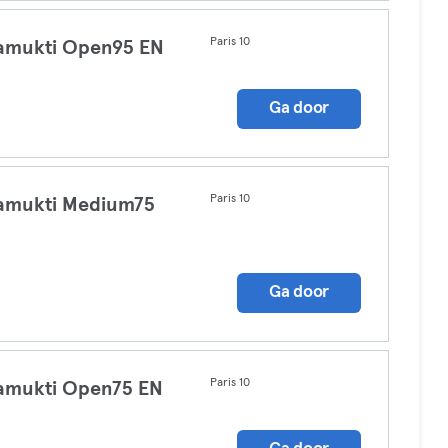
Paris 10
amukti Open95 EN
a
Ga door
Paris 10
amukti Medium75
a
Ga door
Paris 10
amukti Open75 EN
a