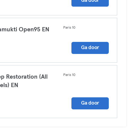
Ga door
Paris 10
amukti Open95 EN
a
Ga door
Paris 10
p Restoration (All
els) EN
a
Ga door