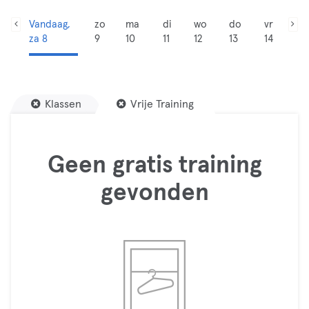
Vandaag,
zo
ma
di
wo
do
vr
za 8
9
10
11
12
13
14
Klassen
Vrije Training
Geen gratis training
gevonden