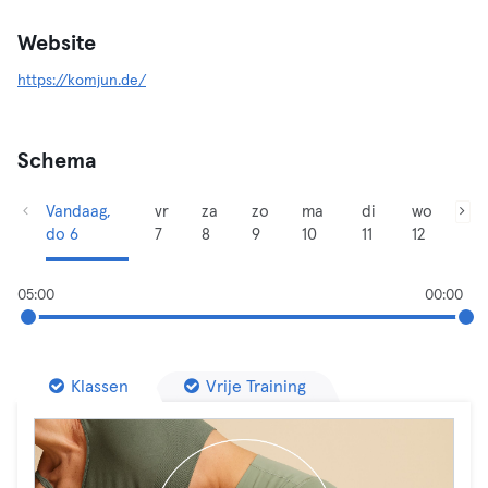
Website
https://komjun.de/
Schema
Vandaag,
vr
za
zo
ma
di
wo
do 6
7
8
9
10
11
12
05:00
00:00
Klassen
Vrije Training