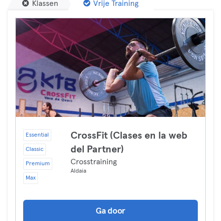
Klassen
Vrije Training
CrossFit (Clases en la web
Essential
del Partner)
Classic
Crosstraining
Premium
Aldaia
Max
Ga door